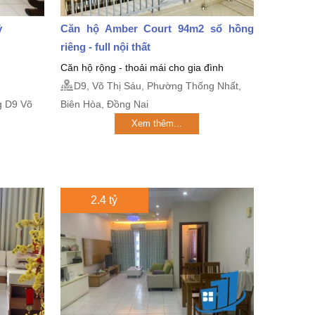
ỷ
Căn hộ Amber Court 94m2 sổ hồng
riêng - full nội thất
Căn hộ rộng - thoải mái cho gia đình
D9, Võ Thị Sáu, Phường Thống Nhất,
g D9 Võ
Biên Hòa, Đồng Nai
Xem thêm...
2.4 tỷ