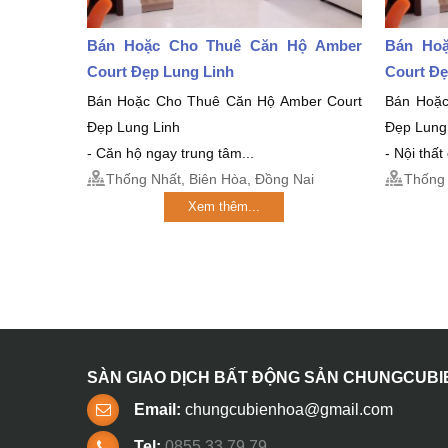
Bán Hoặc Cho Thuê Căn Hộ Amber
Bán Ho
Court Đẹp Lung Linh
Court Đẹ
Bán Hoặc Cho Thuê Căn Hộ Amber Court
Bán Hoặc
Đẹp Lung Linh
Đẹp Lung
- Căn hộ ngay trung tâm...
- Nội thất
Thống Nhất, Biên Hòa, Đồng Nai
Thống 
Xem thêm...
SÀN GIAO DỊCH BẤT ĐỘNG SẢN CHUNGCUB
Email:
chungcubienhoa@gmail.com
Tel:
0855 33 79 79