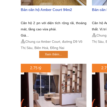
Bán căn hộ Amber Court 94m2
Bán căn
Căn hộ 2 pn với diện tích rộng rãi, thoáng
Căn hộ Am
mát, tầng cao vừa phải.
thất. Vị t
Giá...
Chung 
Chung cư Amber Court, đường D9 Võ
Thị Sáu, 
Thị Sáu, Biên Hoà, Đồng Nai
Xem thêm...
2.75 tỷ
2.7