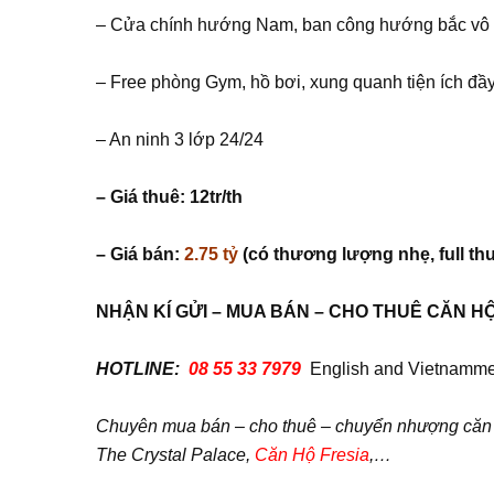
– Cửa chính hướng Nam, ban công hướng bắc vô cù
– Free phòng Gym, hồ bơi, xung quanh tiện ích đầ
– An ninh 3 lớp 24/24
– Giá thuê: 12tr/th
– Giá bán:
2.75 tỷ
(có thương lượng nhẹ, full thu
NH
Ậ
N KÍ G
Ử
I – MUA BÁN – CHO THUÊ C
Ă
N H
HOTLINE:
08 55 33 7979
English and Vietnamme
Chuyên mua bán – cho thuê – chuyển nhượng căn hộ
The Crystal Palace,
Căn Hộ Fresia
,…