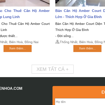
ặc Cho Thuê Căn Hộ Amber
Bán Căn Hộ Amber Court D
p Lung Linh
Lớn - Thích Hợp Ở Gia Đình
 Cho Thuê Căn Hộ Amber Court
Bán Căn Hộ Amber Court Diện T
 Linh
Thích Hợp Ở Gia Đình
 được thiết...
- Đời sống...
Nhất, Biên Hoà, Đồng Nai
Thống Nhất, Biên Hoà, Đồng 
Xem thêm...
Xem thêm...
XEM TẤT CẢ +
IENHOA.COM
Đ