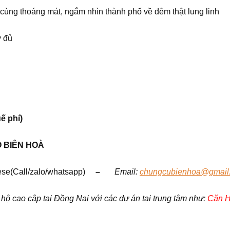
ng thoáng mát, ngắm nhìn thành phố về đêm thật lung linh
y đủ
ế phí)
Ộ
BIÊN HOÀ
se(Call/zalo/whatsapp)
–
Em
ail:
chungcubienhoa@gmail
 cao câp tại Đồng Nai với các dự án tại trung tâm như:
Căn H