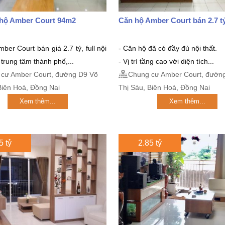
 hộ Amber Court 94m2
Căn hộ Amber Court bán 2.7 t
ber Court bán giá 2.7 tỷ, full nội
- Căn hộ đã có đầy đủ nội thất.
rí trung tâm thành phố,...
- Vị trí tầng cao với diện tích...
cư Amber Court, đường D9 Võ
Chung cư Amber Court, đườn
Biên Hoà, Đồng Nai
Thị Sáu, Biên Hoà, Đồng Nai
Xem thêm...
Xem thêm...
5 tỷ
2.85 tỷ