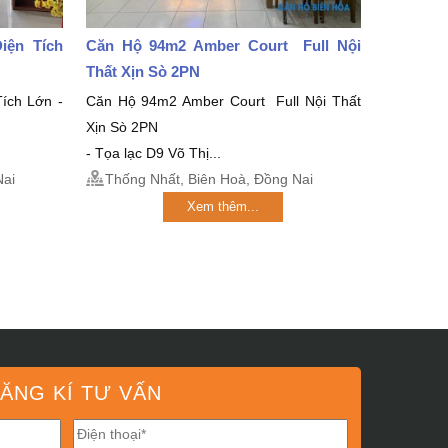
iện Tích
Căn Hộ 94m2 Amber Court Full Nội
Thất Xịn Sò 2PN
ích Lớn -
Căn Hộ 94m2 Amber Court Full Nội Thất
Xịn Sò 2PN
- Tọa lạc D9 Võ Thị...
Nai
Thống Nhất, Biên Hoà, Đồng Nai
Xem thêm...
ĂNG KÍ TƯ VẤN