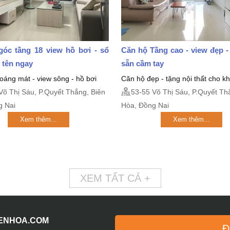
góc tầng 18 view hồ bơi - sổ
Căn hộ Tầng cao - view đẹp -
 tên ngay
sẵn cầm tay
oáng mát - view sông - hồ bơi
Căn hộ đẹp - tặng nội thất cho 
Võ Thị Sáu, P.Quyết Thắng, Biên
53-55 Võ Thị Sáu, P.Quyết Th
g Nai
Hòa, Đồng Nai
Xem thêm...
Xem thêm...
XEM TẤT CẢ +
IENHOA.COM
Đ