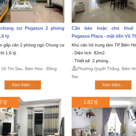
chung cư Pegasus 2 phòng
Cần bán hoặc cho thuê
,6 tỷ
Pegasus Plaza - mặt tiền Võ T
án gấp căn 2 phòng ngủ Chung cư
Khu căn hộ trung tâm TP Biên Hò
hỉ 1,6 tỷ.
- Diện tích: 82m2.
- Thiết kế: 2 phòng...
Võ Thị Sáu, Biên Hòa - Đồng
Phường Quyết Thắng, Biên Ho
Nai
Xem thêm...
Xem thêm...
7 tỷ
1.82 tỷ