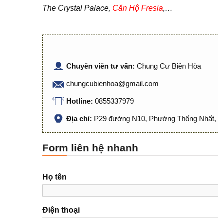
The Crystal Palace,
Căn Hộ Fresia
,…
Chuyên viên tư vấn:
Chung Cư Biên Hòa
chungcubienhoa@gmail.com
Hotline:
0855337979
Địa chỉ:
P29 đường N10, Phường Thống Nhất, 
Form liên hệ nhanh
Họ tên
Điện thoại