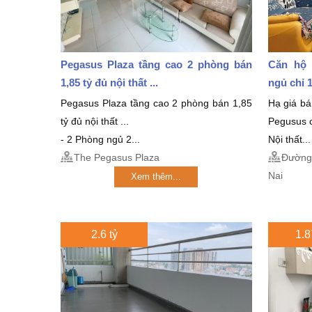
Pegasus Plaza tầng cao 2 phòng bán
Căn hộ 
1,85 tỷ đủ nội thất ...
ngủ chỉ 1
Pegasus Plaza tầng cao 2 phòng bán 1,85
Hạ giá b
tỷ đủ nội thất ...
Pegusus c
- 2 Phòng ngủ 2...
Nội thất...
The Pegasus Plaza
Đường 
Nai
Xem thêm...
2.6 tỷ
1.8