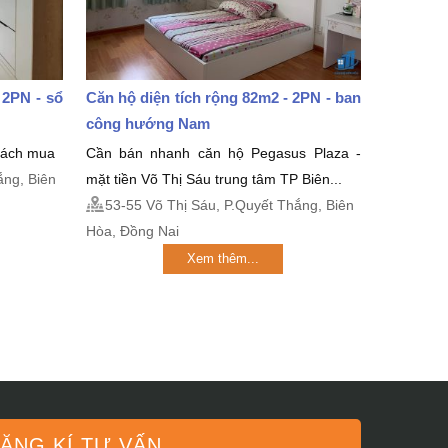
 2PN - sổ
Căn hộ diện tích rộng 82m2 - 2PN - ban
công hướng Nam
khách mua
Cần bán nhanh căn hộ Pegasus Plaza -
ắng, Biên
mặt tiền Võ Thị Sáu trung tâm TP Biên...
53-55 Võ Thị Sáu, P.Quyết Thắng, Biên
Hòa, Đồng Nai
Xem thêm...
ĂNG KÍ TƯ VẤN