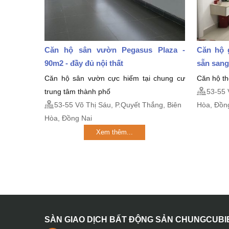
Căn hộ sân vườn Pegasus Plaza -
Căn hộ 
90m2 - đầy đủ nội thất
sẵn sang
Căn hộ sân vườn cực hiếm tại chung cư
Căn hộ th
trung tâm thành phố
53-55 
53-55 Võ Thị Sáu, P.Quyết Thắng, Biên
Hòa, Đồn
Hòa, Đồng Nai
Xem thêm...
SÀN GIAO DỊCH BẤT ĐỘNG SẢN CHUNGCUB