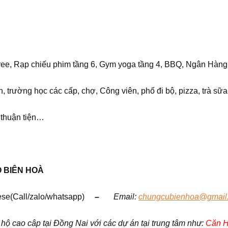
 free, Rạp chiếu phim tầng 6, Gym yoga tầng 4, BBQ, Ngân Hàng
, trường học các cấp, chợ, Công viên, phố đi bộ, pizza, trà sữ
 thuận tiện…
Ộ BIÊN HOÀ
se(Call/zalo/whatsapp)
–
Em
ail:
chungcubienhoa@gmail
 cao câp tại Đồng Nai với các dự án tại trung tâm như:
Căn H