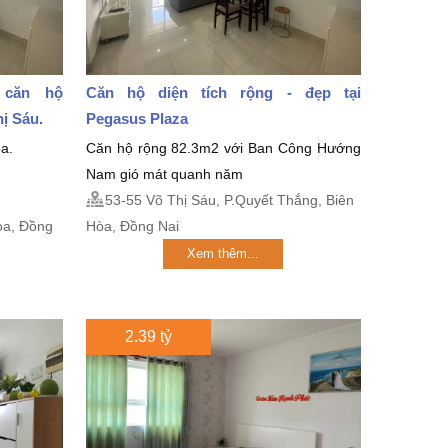
 căn hộ
Căn hộ diện tích rộng - đẹp tại
hị Sáu.
Pegasus Plaza
a.
Căn hộ rộng 82.3m2 với Ban Công Hướng
Nam gió mát quanh năm
53-55 Võ Thị Sáu, P.Quyết Thắng, Biên
̀a, Đồng
Hòa, Đồng Nai
Xem thêm...
2.39 tỷ