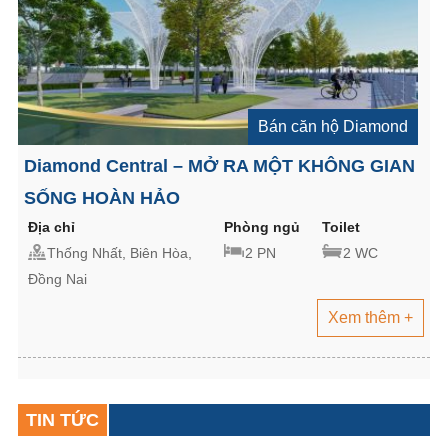
Bán căn hộ Diamond
Diamond Central – MỞ RA MỘT KHÔNG GIAN
SỐNG HOÀN HẢO
Địa chỉ
Phòng ngủ
Toilet
Thống Nhất, Biên Hòa,
2 PN
2 WC
Đồng Nai
Xem thêm +
TIN TỨC