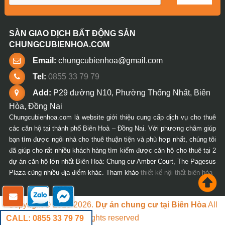
SÀN GIAO DỊCH BẤT ĐỘNG SẢN
CHUNGCUBIENHOA.COM
Email:
chungcubienhoa@gmail.com
Tel:
0855 33 79 79
Add:
P29 đường N10, Phường Thống Nhất, Biên
Hòa, Đồng Nai
Chungcubienhoa.com là website giới thiệu cung cấp dịch vụ cho thuê
các căn hộ tại thành phố Biên Hoà – Đồng Nai. Với phương châm giúp
bạn tìm được ngôi nhà cho thuê thuận tiện và phù hợp nhất, chúng tôi
đã giúp cho rất nhiều khách hàng tìm kiếm được căn hộ cho thuê tại 2
dự án căn hộ lớn nhất Biên Hoà: Chung cư Amber Court, The Pagesus
Plaza cùng nhiều địa điểm khác. Tham khảo
thiết kế nội thất biên hòa
Copyright © 2018-2026.
Dự án chung cư tại Biên Hòa
All
rights reserved
CALL: 0855 33 79 79