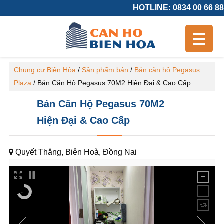
HOTLINE: 0834 00 66 88
Chung cư Biên Hòa
/
Sản phẩm bán
/
Bán căn hộ Pegasus
Plaza
/
Bán Căn Hộ Pegasus 70M2 Hiện Đại & Cao Cấp
Bán Căn Hộ Pegasus 70M2
Hiện Đại & Cao Cấp
Quyết Thắng, Biên Hoà, Đồng Nai