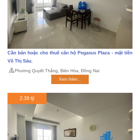
Cần bán hoặc cho thuê căn hộ Pegasus Plaza - mặt tiền
Võ Thị Sáu.
Phường Quyết Thắng, Biên Hòa, Đồng Nai
Xem thêm...
2.39 tỷ