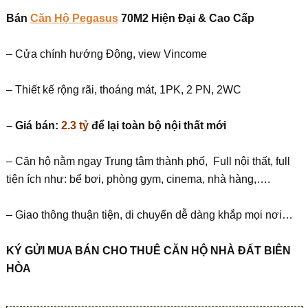
Bán
Căn Hộ Pegasus
70M2 Hiện Đại & Cao Cấp
– Cửa chính hướng Đông, view Vincome
– Thiết kế rộng rãi, thoáng mát, 1PK, 2 PN, 2WC
– Giá bán:
2.3 tỷ
để lại toàn bộ nội thất mới
– Căn hộ nằm ngay Trung tâm thành phố, Full nội thất, full
tiện ích như: bể bơi, phòng gym, cinema, nhà hàng,….
– Giao thông thuận tiện, di chuyển dễ dàng khắp mọi nơi…
KÝ G
Ử
I MUA BÁN CHO THUÊ C
Ă
N H
Ộ
NHÀ
ĐẤ
T BIÊN
HÒA