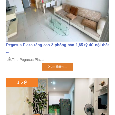
Pegasus Plaza tầng cao 2 phòng bán 1,85 tỷ đủ nội thất
...
The Pegasus Plaza
Xem thêm...
1,6 tỷ