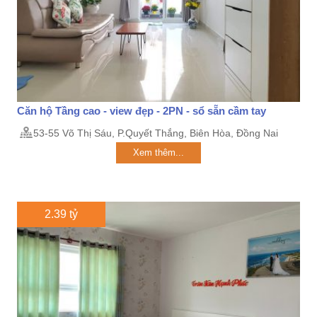
Căn hộ Tầng cao - view đẹp - 2PN - sổ sẵn cầm tay
53-55 Võ Thị Sáu, P.Quyết Thắng, Biên Hòa, Đồng Nai
Xem thêm...
2.39 tỷ