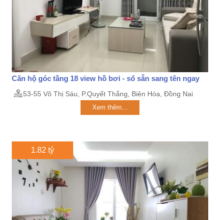
Căn hộ góc tầng 18 view hồ bơi - sổ sẵn sang tên ngay
53-55 Võ Thị Sáu, P.Quyết Thắng, Biên Hòa, Đồng Nai
Xem thêm...
1.82 tỷ