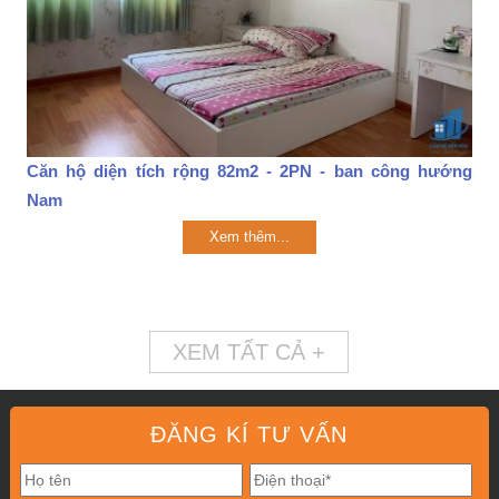
Căn hộ diện tích rộng 82m2 - 2PN - ban công hướng
Nam
Xem thêm...
XEM TẤT CẢ +
ĐĂNG KÍ TƯ VẤN