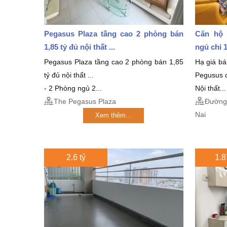
Pegasus Plaza tầng cao 2 phòng bán
Căn hộ 
1,85 tỷ đủ nội thất ...
ngủ chỉ 1
Pegasus Plaza tầng cao 2 phòng bán 1,85
Hạ giá b
tỷ đủ nội thất ...
Pegusus c
- 2 Phòng ngủ 2...
Nội thất...
The Pegasus Plaza
Đường 
Nai
Xem thêm...
2.6 tỷ
1.8