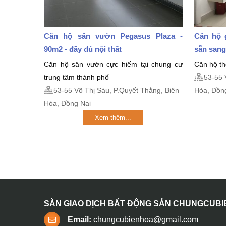
Căn hộ sân vườn Pegasus Plaza -
Căn hộ 
90m2 - đầy đủ nội thất
sẵn sang
Căn hộ sân vườn cực hiếm tại chung cư
Căn hộ th
trung tâm thành phố
53-55 
53-55 Võ Thị Sáu, P.Quyết Thắng, Biên
Hòa, Đồn
Hòa, Đồng Nai
Xem thêm...
SÀN GIAO DỊCH BẤT ĐỘNG SẢN CHUNGCUB
Email:
chungcubienhoa@gmail.com