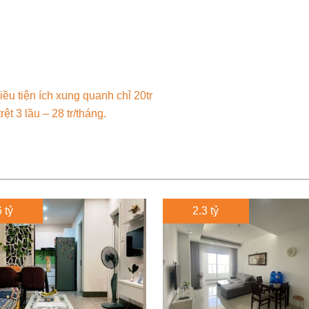
ều tiện ích xung quanh chỉ 20tr
t 3 lầu – 28 tr/tháng.
 tỷ
2.3 tỷ