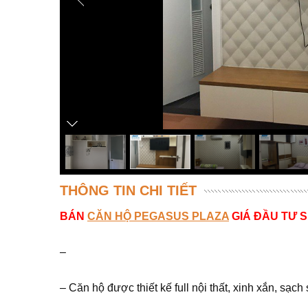
THÔNG TIN CHI TIẾT
BÁN
CĂN HỘ PEGASUS PLAZA
GIÁ ĐẦU TƯ S
–
– Căn hộ được thiết kế full nội thất, xinh xắn, sạc