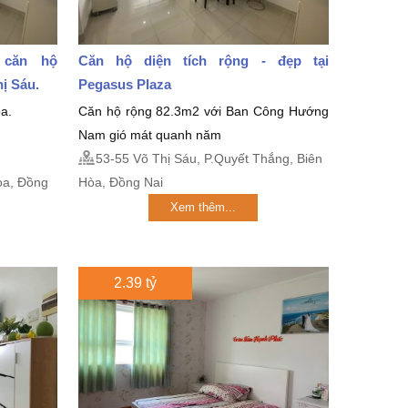
 căn hộ
Căn hộ diện tích rộng - đẹp tại
hị Sáu.
Pegasus Plaza
a.
Căn hộ rộng 82.3m2 với Ban Công Hướng
Nam gió mát quanh năm
53-55 Võ Thị Sáu, P.Quyết Thắng, Biên
̀a, Đồng
Hòa, Đồng Nai
Xem thêm...
2.39 tỷ