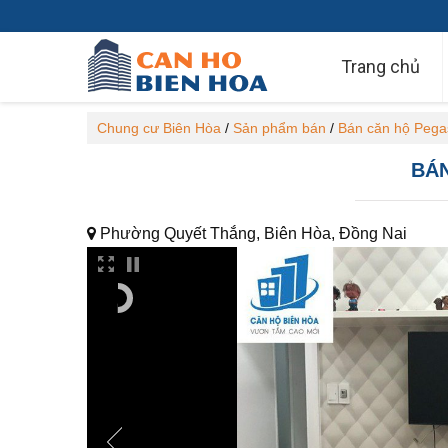
Trang chủ
Chung cư Biên Hòa
/
Sản phẩm bán
/
Bán căn hộ Pega
BÁN
Phường Quyết Thắng, Biên Hòa, Đồng Nai