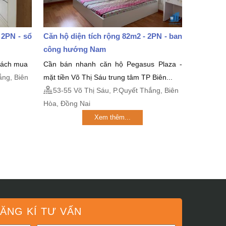
 2PN - sổ
Căn hộ diện tích rộng 82m2 - 2PN - ban
công hướng Nam
khách mua
Cần bán nhanh căn hộ Pegasus Plaza -
ắng, Biên
mặt tiền Võ Thị Sáu trung tâm TP Biên...
53-55 Võ Thị Sáu, P.Quyết Thắng, Biên
Hòa, Đồng Nai
Xem thêm...
ĂNG KÍ TƯ VẤN