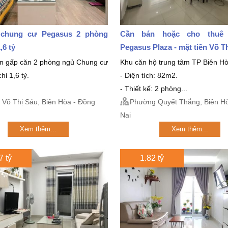
chung cư Pegasus 2 phòng
Cần bán hoặc cho thuê
,6 tỷ
Pegasus Plaza - mặt tiền Võ T
án gấp căn 2 phòng ngủ Chung cư
Khu căn hộ trung tâm TP Biên Hò
hỉ 1,6 tỷ.
- Diện tích: 82m2.
- Thiết kế: 2 phòng...
Võ Thị Sáu, Biên Hòa - Đồng
Phường Quyết Thắng, Biên Ho
Nai
Xem thêm...
Xem thêm...
7 tỷ
1.82 tỷ