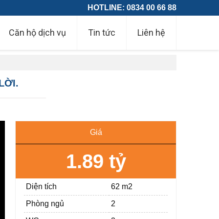
HOTLINE: 0834 00 66 88
Căn hộ dịch vụ
Tin tức
Liên hệ
LỜI.
Giá
1.89 tỷ
Diện tích
62 m2
Phòng ngủ
2