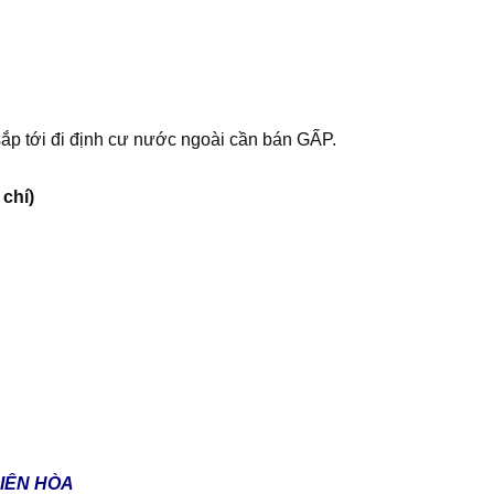
sắp tới đi định cư nước ngoài cần bán GẤP.
 chí)
IÊN HÒA