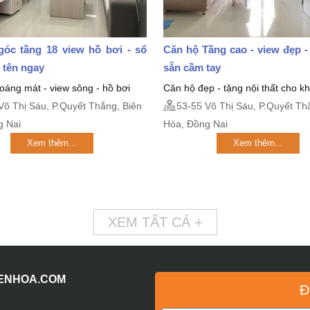
góc tầng 18 view hồ bơi - sổ
Căn hộ Tầng cao - view đẹp -
 tên ngay
sẵn cầm tay
oáng mát - view sông - hồ bơi
Căn hộ đẹp - tặng nội thất cho 
Võ Thị Sáu, P.Quyết Thắng, Biên
53-55 Võ Thị Sáu, P.Quyết Th
g Nai
Hòa, Đồng Nai
Xem thêm...
Xem thêm...
XEM TẤT CẢ +
IENHOA.COM
Đ