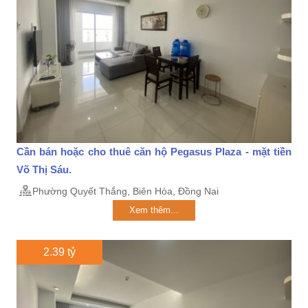
Cần bán hoặc cho thuê căn hộ Pegasus Plaza - mặt tiền
Võ Thị Sáu.
Phường Quyết Thắng, Biên Hòa, Đồng Nai
Xem thêm...
2.39 tỷ