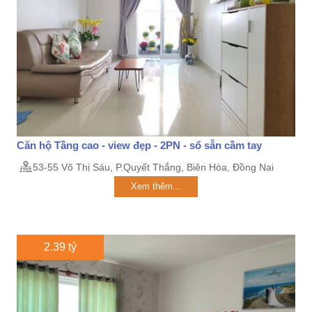
Căn hộ Tầng cao - view đẹp - 2PN - sổ sẵn cầm tay
53-55 Võ Thị Sáu, P.Quyết Thắng, Biên Hòa, Đồng Nai
Xem thêm...
2.39 tỷ