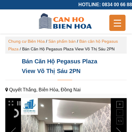
HOTLINE: 0834 00 66 88
Chung cư Biên Hòa
/
Sản phẩm bán
/
Bán căn hộ Pegasus
Plaza
/
Bán Căn Hộ Pegasus Plaza View Võ Thị Sáu 2PN
Bán Căn Hộ Pegasus Plaza
View Võ Thị Sáu 2PN
Quyết Thắng, Biên Hòa, Đồng Nai