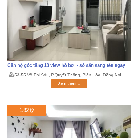
Căn hộ góc tầng 18 view hồ bơi - sổ sẵn sang tên ngay
53-55 Võ Thị Sáu, P.Quyết Thắng, Biên Hòa, Đồng Nai
Xem thêm...
1.82 tỷ