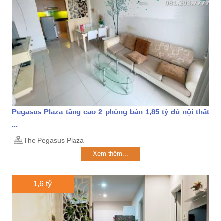
Pegasus Plaza tầng cao 2 phòng bán 1,85 tỷ đủ nội thất
...
The Pegasus Plaza
Xem thêm...
1,6 tỷ