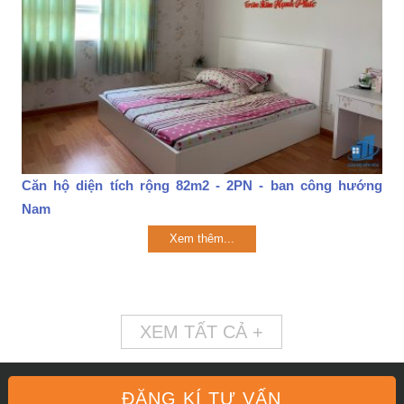
Căn hộ diện tích rộng 82m2 - 2PN - ban công hướng
Nam
Xem thêm...
XEM TẤT CẢ +
ĐĂNG KÍ TƯ VẤN