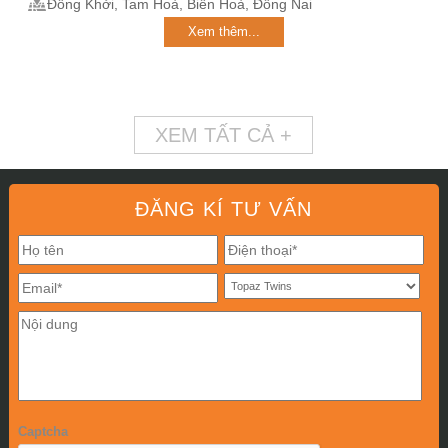
Đồng Khởi, Tam Hoà, Biên Hoà, Đồng Nai
Xem thêm...
XEM TẤT CẢ +
ĐĂNG KÍ TƯ VẤN
Captcha