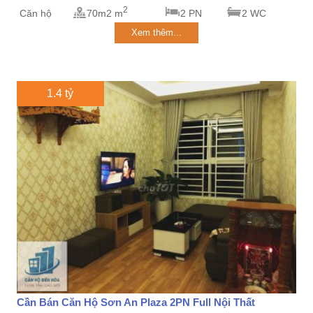
2
Căn hộ
70m2 m
2 PN
2 WC
Xem thêm...
1.4 tỷ
Cần Bán Căn Hộ Sơn An Plaza 2PN Full Nội Thất