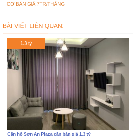
CƠ BẢN GIÁ 7TR/THÁNG
BÀI VIẾT LIÊN QUAN:
1.3 tỷ
Căn hộ Sơn An Plaza cần bán giá 1.3 tỷ