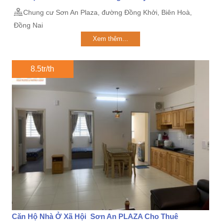
Chung cư Sơn An Plaza, đường Đồng Khởi, Biên Hoà,
Đồng Nai
Xem thêm...
8.5tr/th
Căn Hộ Nhà Ở Xã Hội Sơn An PLAZA Cho Thuê