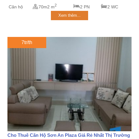
2
Căn hộ
70m2 m
2 PN
2 WC
Xem thêm...
7tr/th
Cho Thuê Căn Hộ Sơn An Plaza Giá Rẻ Nhất Thị Trường