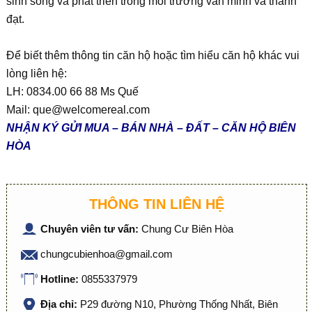
sinh sống và phát triển trong môi trường văn minh và thành
đạt.
Để biết thêm thông tin căn hộ hoặc tìm hiểu căn hộ khác vui
lòng liên hệ:
LH: 0834.00 66 88 Ms Quế
Mail:
que@welcomereal.com
NHẬN KÝ GỬI MUA – BÁN NHÀ – ĐẤT – CĂN HỘ BIÊN
HÒA
THÔNG TIN LIÊN HỆ
Chuyên viên tư vấn:
Chung Cư Biên Hòa
chungcubienhoa@gmail.com
Hotline:
0855337979
Địa chỉ:
P29 đường N10, Phường Thống Nhất, Biên