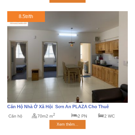
8.5tr/th
Căn Hộ Nhà Ở Xã Hội Sơn An PLAZA Cho Thuê
2
Căn hộ
70m2 m
2 PN
2 WC
Xem thêm...