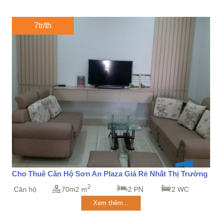
7tr/th
Cho Thuê Căn Hộ Sơn An Plaza Giá Rẻ Nhất Thị Trường
2
Căn hộ
70m2 m
2 PN
2 WC
Xem thêm...