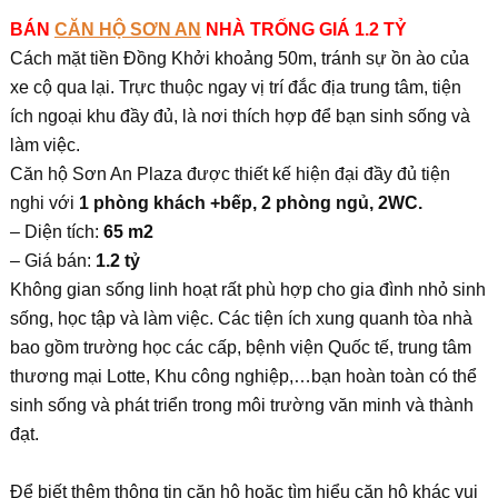
BÁN
CĂN HỘ SƠN AN
NHÀ TRỐNG GIÁ 1.2 TỶ
Cách mặt tiền Đồng Khởi khoảng 50m, tránh sự ồn ào của
xe cộ qua lại. Trực thuộc ngay vị trí đắc địa trung tâm, tiện
ích ngoại khu đầy đủ, là nơi thích hợp để bạn sinh sống và
làm việc.
Căn hộ Sơn An Plaza được thiết kế hiện đại đầy đủ tiện
nghi với
1 phòng khách +bếp, 2 phòng ngủ, 2WC.
– Diện tích:
65 m2
– Giá bán:
1.2 tỷ
Không gian sống linh hoạt rất phù hợp cho gia đình nhỏ sinh
sống, học tập và làm việc. Các tiện ích xung quanh tòa nhà
bao gồm trường học các cấp, bệnh viện Quốc tế, trung tâm
thương mại Lotte, Khu công nghiệp,…bạn hoàn toàn có thể
sinh sống và phát triển trong môi trường văn minh và thành
đạt.
Để biết thêm thông tin căn hộ hoặc tìm hiểu căn hộ khác vui