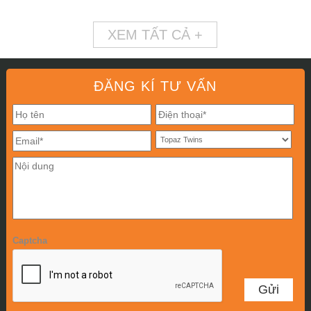
XEM TẤT CẢ +
ĐĂNG KÍ TƯ VẤN
Captcha