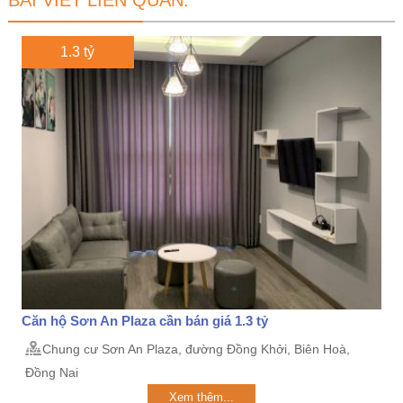
BÀI VIẾT LIÊN QUAN:
1.3 tỷ
Căn hộ Sơn An Plaza cần bán giá 1.3 tỷ
Chung cư Sơn An Plaza, đường Đồng Khởi, Biên Hoà,
Đồng Nai
Xem thêm...