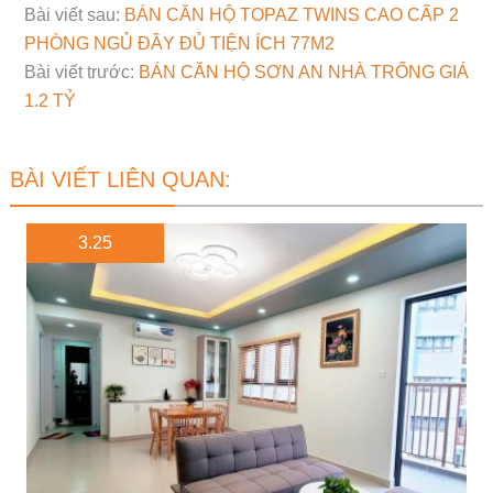
Bài viết sau:
BÁN CĂN HỘ TOPAZ TWINS CAO CẤP 2
PHÒNG NGỦ ĐẦY ĐỦ TIỆN ÍCH 77M2
Bài viết trước:
BÁN CĂN HỘ SƠN AN NHÀ TRỐNG GIÁ
1.2 TỶ
BÀI VIẾT LIÊN QUAN:
3.25