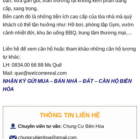
bạn, vừa gần gũi, thân thương lại không kém phần đẳng
cấp, sang trọng.
Bên cạnh đó là những tiện ích cao cấp của tòa nhà mà quý
khách có thể tận hưởng như: Hồ bơi, phòng tập Gym, vườn
cảnh nhiệt đới, khu ăn uống BBQ, trung tâm thương mại,…
Liên hệ để xem căn hộ hoặc tham khảo những căn hộ tương
tự khác:
LH: 0834.00 66 88 Ms Quế
Mail:
que@welcomereal.com
NHẬN KÝ GỬI MUA – BÁN NHÀ – ĐẤT – CĂN HỘ BIÊN
HÒA
THÔNG TIN LIÊN HỆ
Chuyên viên tư vấn:
Chung Cư Biên Hòa
chungcubienhoa@gmail.com