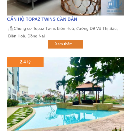
CĂN HỘ TOPAZ TWINS CẦN BÁN
Chung cư Topaz Twins Biên Hoà, đường D9 Võ Thị Sáu,
Biên Hoà, Đồng Nai
Xem thêm...
2,4 tỷ