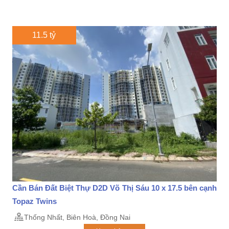
11.5 tỷ
Cần Bán Đất Biệt Thự D2D Võ Thị Sáu 10 x 17.5 bên cạnh
Topaz Twins
Thống Nhất, Biên Hoà, Đồng Nai