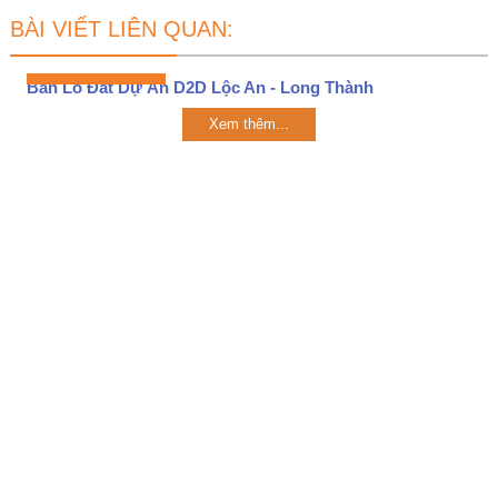
BÀI VIẾT LIÊN QUAN:
Bán Lô Đất Dự Án D2D Lộc An - Long Thành
Xem thêm...