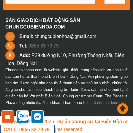
SÀN GIAO DỊCH BẤT ĐỘNG SẢN
CHUNGCUBIENHOA.COM
Email:
chungcubienhoa@gmail.com
Tel:
0855 33 79 79
Add:
P29 đường N10, Phường Thống Nhất, Biên
Hòa, Đồng Nai
Chungcubienhoa.com là website giới thiệu cung cấp dịch vụ cho thuê
các căn hộ tại thành phố Biên Hoà – Đồng Nai. Với phương châm giúp
bạn tìm được ngôi nhà cho thuê thuận tiện và phù hợp nhất, chúng tôi
đã giúp cho rất nhiều khách hàng tìm kiếm được căn hộ cho thuê tại 2
dự án căn hộ lớn nhất Biên Hoà: Chung cư Amber Court, The Pagesus
Plaza cùng nhiều địa điểm khác. Tham khảo
thiết kế nội thất biên hòa
Copyright © 2018-2026.
Dự án chung cư tại Biên Hòa
All
rights reserved
CALL: 0855 33 79 79