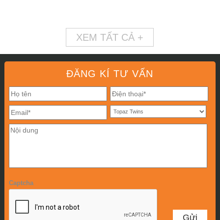
XEM TẤT CẢ +
ĐĂNG KÍ TƯ VẤN
Captcha