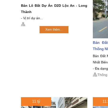
Bán Lô Đất Dự Án D2D Lộc An - Long
Thành
- Vị trí dự án...
Xem thêm...
Bán Đất
Thống N
Bán Đất 
Nhất Biê
- Đa dạng
Thống 
11 tỷ
11.