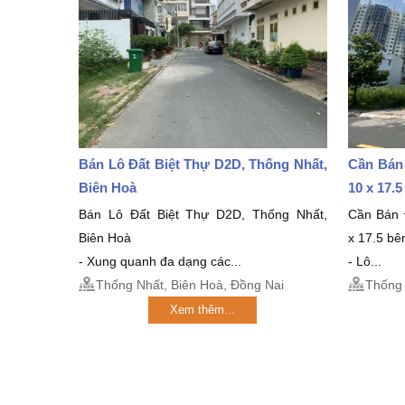
Bán Lô Đất Biệt Thự D2D, Thống Nhất,
Cần Bán
Biên Hoà
10 x 17.
Bán Lô Đất Biệt Thự D2D, Thống Nhất,
Cần Bán 
Biên Hoà
x 17.5 bê
- Xung quanh đa dạng các...
- Lô...
Thống Nhất, Biên Hoà, Đồng Nai
Thống 
Xem thêm...