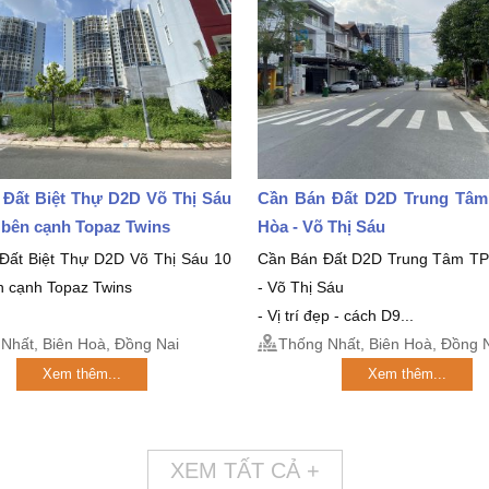
 Đất Biệt Thự D2D Võ Thị Sáu
Cần Bán Đất D2D Trung Tâm
5 bên cạnh Topaz Twins
Hòa - Võ Thị Sáu
Đất Biệt Thự D2D Võ Thị Sáu 10
Cần Bán Đất D2D Trung Tâm TP
n cạnh Topaz Twins
- Võ Thị Sáu
- Vị trí đẹp - cách D9...
Nhất, Biên Hoà, Đồng Nai
Thống Nhất, Biên Hoà, Đồng 
Xem thêm...
Xem thêm...
XEM TẤT CẢ +