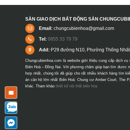
SÀN GIAO DỊCH BẤT ĐỘNG SẢN CHUNGCUB
Email:
chungcubienhoa@gmail.com
Tel:
0855 33 79 79
Add:
P29 đường N10, Phường Thống Nhất,
Chungcubienhoa.com là website giới thiệu cung cấp dịch vụ 
Biên Hoà – Đồng Nai. Với phương châm giúp bạn tìm được ng
hợp nhất, chúng tôi đã giúp cho rất nhiều khách hàng tìm k
án căn hộ lớn nhất Biên Hoà: Chung cư Amber Court, The P
khác. Tham khảo
thiết kế nội thất biên hòa