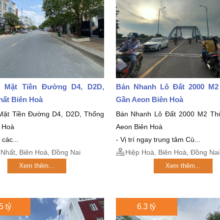
 Mặt Tiền Đường D4, D2D,
Bán Nhanh Lô Đất 2000 M
hất Biên Hoà
Gần Aeon Biên Hoà
Mặt Tiền Đường D4, D2D, Thống
Bán Nhanh Lô Đất 2000 M2 Th
n Hoà
Aeon Biên Hoà
 các...
- Vị trí ngay trung tâm Cù...
Nhất, Biên Hoà, Đồng Nai
Hiệp Hoà, Biên Hoà, Đồng Nai
Xem thêm...
Xem thêm...
5 tỷ
6.3 tỷ