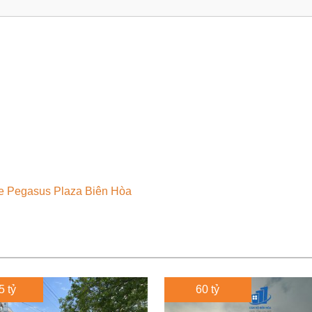
he Pegasus Plaza Biên Hòa
5 tỷ
60 tỷ