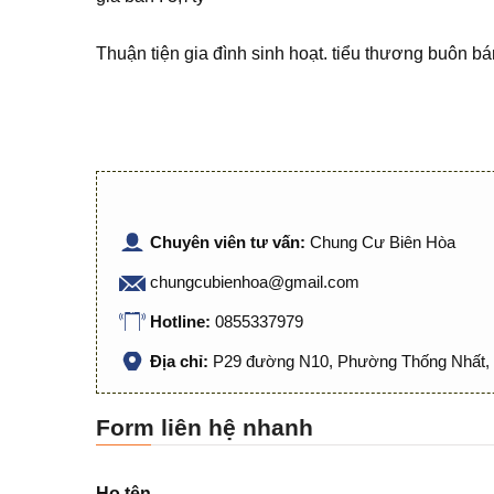
Thuận tiện gia đình sinh hoạt. tiểu thương buôn bán
Chuyên viên tư vấn:
Chung Cư Biên Hòa
chungcubienhoa@gmail.com
Hotline:
0855337979
Địa chỉ:
P29 đường N10, Phường Thống Nhất, 
Form liên hệ nhanh
Họ tên