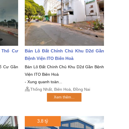
2 Thổ Cư
Bán Lô Đất Chính Chủ Khu D2d Gần
Bệnh Viện ITO Biên Hoà
ổ Cư Gần
Bán Lô Đất Chính Chủ Khu D2d Gần Bệnh
Viện ITO Biên Hoà
- Xung quanh toàn...
Thống Nhất, Biên Hoà, Đồng Nai
Xem thêm...
3.8 tỷ