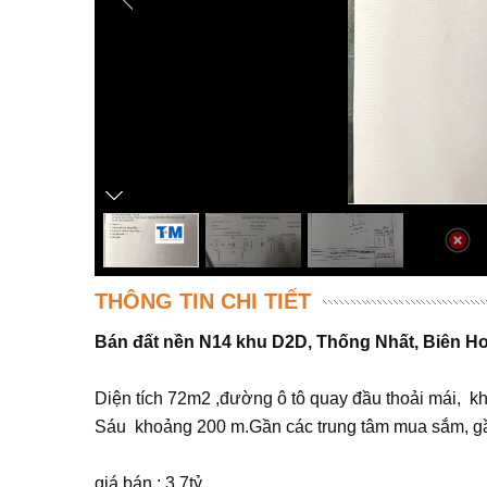
THÔNG TIN CHI TIẾT
Bán đất nền N14 khu D2D, Thống Nhất, Biên H
Diện tích 72m2 ,đường ô tô quay đầu thoải mái, kh
Sáu khoảng 200 m.Gần các trung tâm mua sắm, gần 
giá bán : 3,7tỷ