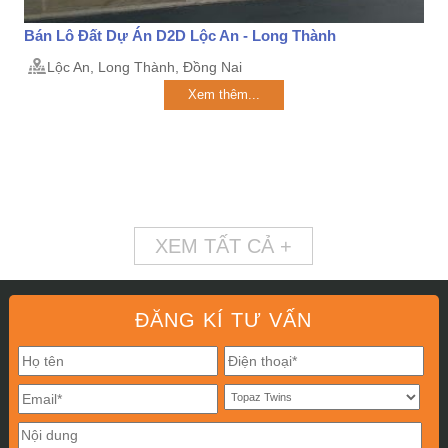
Bán Lô Đất Dự Án D2D Lộc An - Long Thành
Lộc An, Long Thành, Đồng Nai
Xem thêm...
XEM TẤT CẢ +
ĐĂNG KÍ TƯ VẤN