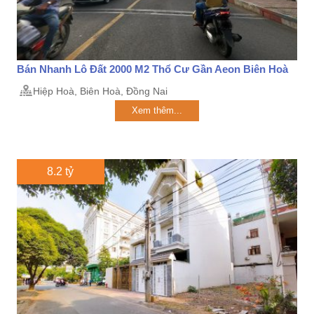
Bán Nhanh Lô Đất 2000 M2 Thổ Cư Gần Aeon Biên Hoà
Hiệp Hoà, Biên Hoà, Đồng Nai
Xem thêm...
8.2 tỷ