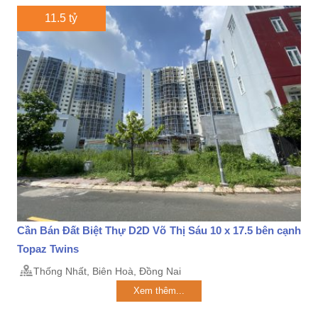
11.5 tỷ
Cần Bán Đất Biệt Thự D2D Võ Thị Sáu 10 x 17.5 bên cạnh
Topaz Twins
Thống Nhất, Biên Hoà, Đồng Nai
Xem thêm...