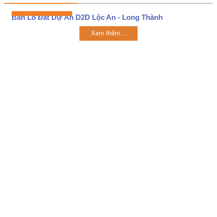
Bán Lô Đất Dự Án D2D Lộc An - Long Thành
Xem thêm...