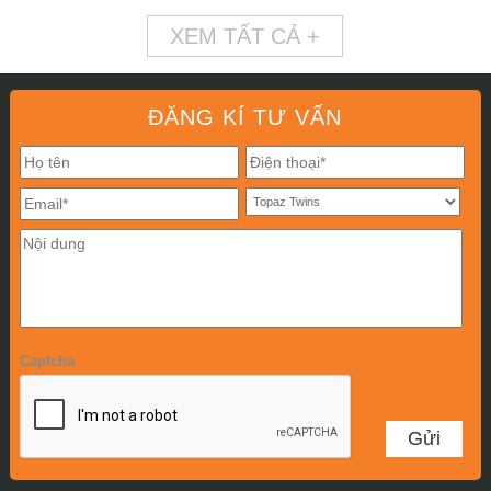
XEM TẤT CẢ +
ĐĂNG KÍ TƯ VẤN
Captcha