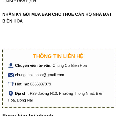
– MSP: ĐB81QTH.
NHẬN KÝ GỬI MUA BÁN CHO THUÊ CĂN HỘ NHÀ ĐẤT
BIÊN HÒA
THÔNG TIN LIÊN HỆ
Chuyên viên tư vấn:
Chung Cư Biên Hòa
chungcubienhoa@gmail.com
Hotline:
0855337979
Địa chỉ:
P29 đường N10, Phường Thống Nhất, Biên
Hòa, Đồng Nai
Form liên hệ nhanh