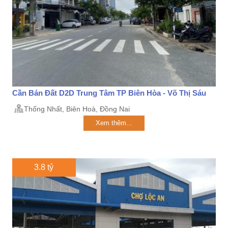
Cần Bán Đất D2D Trung Tâm TP Biên Hòa - Võ Thị Sáu
Thống Nhất, Biên Hoà, Đồng Nai
Xem thêm...
3.8 tỷ