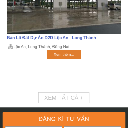
Bán Lô Đất Dự Án D2D Lộc An - Long Thành
Lộc An, Long Thành, Đồng Nai
Xem thêm...
XEM TẤT CẢ +
ĐĂNG KÍ TƯ VẤN