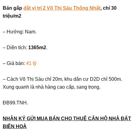
Bán gấp
đất vị trí 2 Võ Thị Sáu Thống Nhất
, chỉ 30
triệu/m2
– Hướng: Nam.
– Diện tích:
1365m2
.
– Giá bán:
41 tỷ
– Cách Võ Thị Sáu chỉ 20m, khu dân cư D2D chỉ 500m.
Xung quanh là nhà hàng cao cấp, sang trọng.
ĐB99.TNH.
NH
Ậ
N KÝ G
Ử
I MUA BÁN CHO THUÊ C
Ă
N H
Ộ
NHÀ
ĐẤ
T
BIÊN HOÀ