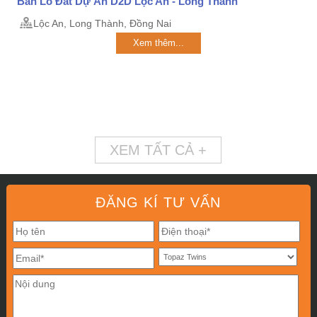
Bán Lô Đất Dự Án D2D Lộc An - Long Thành
Lộc An, Long Thành, Đồng Nai
Xem thêm...
XEM TẤT CẢ +
ĐĂNG KÍ TƯ VẤN