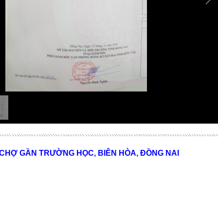
 CHỢ GẦN TRƯỜNG HỌC, BIÊN HÒA, ĐỒNG NAI