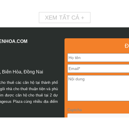
XEM TẤT CẢ +
IENHOA.COM
Đ
 Biên Hòa, Đồng Nai
cho thuê các căn hộ tại thành phố
ôi nhà cho thuê thuận tiện và phù
iếm được căn hộ cho thuê tại 2 dự
agesus Plaza cùng nhiều địa điểm
Captcha