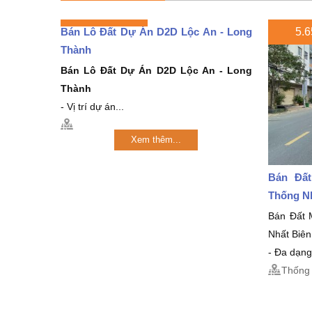
Bán Lô Đất Dự Án D2D Lộc An - Long
5.6
Thành
Bán Lô Đất Dự Án D2D Lộc An - Long
Thành
- Vị trí dự án...
Xem thêm...
Bán Đất
Thống N
Bán Đất 
Nhất Biê
- Đa dạng
Thống 