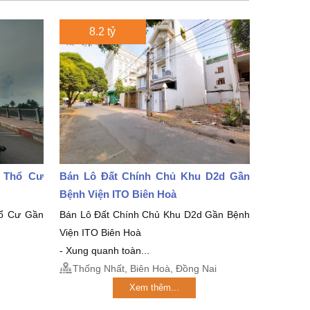
8.2 tỷ
2 Thổ Cư
Bán Lô Đất Chính Chủ Khu D2d Gần
Bệnh Viện ITO Biên Hoà
ổ Cư Gần
Bán Lô Đất Chính Chủ Khu D2d Gần Bệnh
Viện ITO Biên Hoà
- Xung quanh toàn...
Thống Nhất, Biên Hoà, Đồng Nai
Xem thêm...