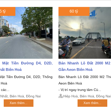
5 tỷ
60 tỷ
 Mặt Tiền Đường D4, D2D,
Bán Nhanh Lô Đất 2000 M
hất Biên Hoà
Gần Aeon Biên Hoà
Mặt Tiền Đường D4, D2D, Thống
Bán Nhanh Lô Đất 2000 M2 Th
n Hoà
Aeon Biên Hoà
 các...
- Vị trí ngay trung tâm Cù...
Nhất, Biên Hoà, Đồng Nai
Hiệp Hoà, Biên Hoà, Đồng Nai
Xem thêm...
Xem thêm...