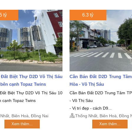
5 tỷ
6.3 tỷ
 Đất Biệt Thự D2D Võ Thị Sáu
Cần Bán Đất D2D Trung Tâm
5 bên cạnh Topaz Twins
Hòa - Võ Thị Sáu
Đất Biệt Thự D2D Võ Thị Sáu 10
Cần Bán Đất D2D Trung Tâm TP
n cạnh Topaz Twins
- Võ Thị Sáu
- Vị trí đẹp - cách D9...
Nhất, Biên Hoà, Đồng Nai
Thống Nhất, Biên Hoà, Đồng 
Xem thêm...
Xem thêm...