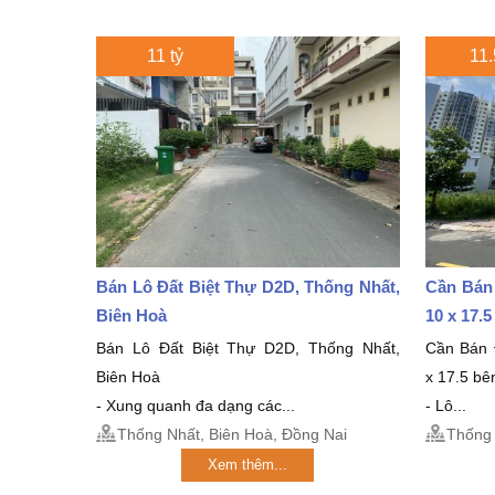
11 tỷ
11.
Bán Lô Đất Biệt Thự D2D, Thống Nhất,
Cần Bán
Biên Hoà
10 x 17.
Bán Lô Đất Biệt Thự D2D, Thống Nhất,
Cần Bán 
Biên Hoà
x 17.5 bê
- Xung quanh đa dạng các...
- Lô...
Thống Nhất, Biên Hoà, Đồng Nai
Thống 
Xem thêm...