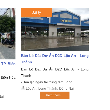
3.8 tỷ
Bán Lô Đất Dự Án D2D Lộc An - Long
Thành
 TP Biên
Bán Lô Đất Dự Án D2D Lộc An - Long
Thành
 Biên Hòa
- Toạ lạc ngay tại trung tâm Long...
Lộc An, Long Thành, Đồng Nai
Xem thêm...
Nai