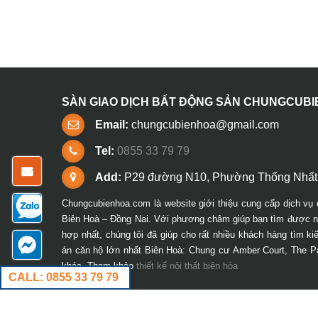
SÀN GIAO DỊCH BẤT ĐỘNG SẢN CHUNGCUB
Email:
chungcubienhoa@gmail.com
Tel:
0855 33 79 79
Add:
P29 đường N10, Phường Thống Nhất,
Chungcubienhoa.com là website giới thiệu cung cấp dịch vụ 
Biên Hoà – Đồng Nai. Với phương châm giúp bạn tìm được ng
hợp nhất, chúng tôi đã giúp cho rất nhiều khách hàng tìm k
án căn hộ lớn nhất Biên Hoà: Chung cư Amber Court, The P
khác. Tham khảo
thiết kế nội thất biên hòa
CALL: 0855 33 79 79