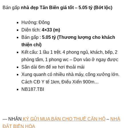
Bán gấp
nhà đẹp Tân Biên giá tốt – 5.05 tỷ (Bớt lộc)
Hướng: Đông
Diện tích:
4×33 (m)
Bán gấp :
5.05 tỷ (Thương lượng cho khách
thiện chí)
Kết cấu: 1 lầu 1 trệt. 4 phong ngủ, khách, bếp, 2
phòng tắm, 1 phong wc – Dọn vào ở ngay được
Sân dài 6m để xe hơi thoải mái
Xung quanh có nhiều nhà máy, công xưởng lớn.
Cách CĐ Y tế 1km, Điểu Xiển 900m…
NB187.TBI
— NHẬN
KÝ GỬI MUA BÁN CHO THUÊ CĂN HỘ
–
NHÀ
ĐẤT BIÊN HÒA