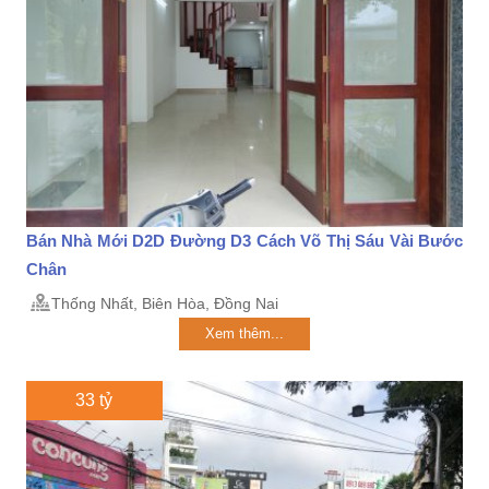
Bán Nhà Mới D2D Đường D3 Cách Võ Thị Sáu Vài Bước
Chân
Thống Nhất, Biên Hòa, Đồng Nai
Xem thêm...
33 tỷ