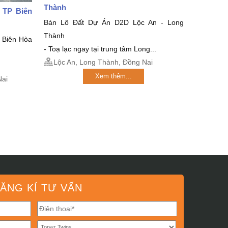
Thành
 TP Biên
Bán Lô Đất Dự Án D2D Lộc An - Long
Thành
 Biên Hòa
- Toạ lạc ngay tại trung tâm Long...
Lộc An, Long Thành, Đồng Nai
Xem thêm...
Nai
ĂNG KÍ TƯ VẤN