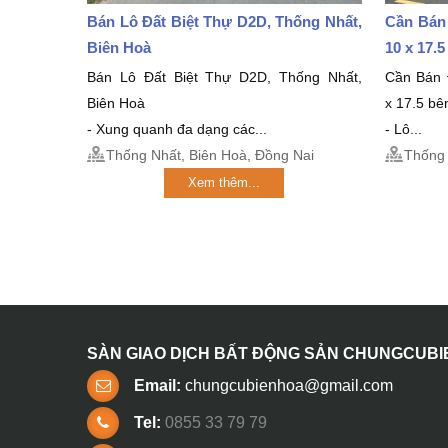
Bán Lô Đất Biệt Thự D2D, Thống Nhất,
Cần Bán
Biên Hoà
10 x 17.
Bán Lô Đất Biệt Thự D2D, Thống Nhất,
Cần Bán 
Biên Hoà
x 17.5 bê
- Xung quanh đa dạng các...
- Lô...
Thống Nhất, Biên Hoà, Đồng Nai
Thống 
Xem thêm...
SÀN GIAO DỊCH BẤT ĐỘNG SẢN CHUNGCUB
Email:
chungcubienhoa@gmail.com
Tel:
0855 33 79 79