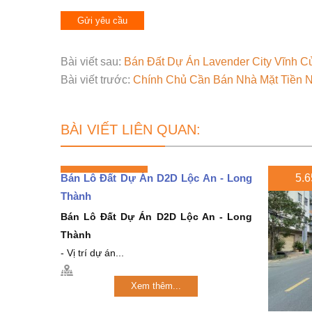
Bài viết sau:
Bán Đất Dự Án Lavender City Vĩnh C
Bài viết trước:
Chính Chủ Cần Bán Nhà Mặt Tiền N1
BÀI VIẾT LIÊN QUAN:
Bán Lô Đất Dự Án D2D Lộc An - Long
5.6
Thành
Bán Lô Đất Dự Án D2D Lộc An - Long
Thành
- Vị trí dự án...
Xem thêm...