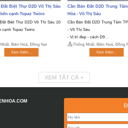
 Đất Biệt Thự D2D Võ Thị Sáu
Cần Bán Đất D2D Trung Tâm
5 bên cạnh Topaz Twins
Hòa - Võ Thị Sáu
Đất Biệt Thự D2D Võ Thị Sáu 10
Cần Bán Đất D2D Trung Tâm TP
n cạnh Topaz Twins
- Võ Thị Sáu
- Vị trí đẹp - cách D9...
Nhất, Biên Hoà, Đồng Nai
Thống Nhất, Biên Hoà, Đồng 
Xem thêm...
Xem thêm...
XEM TẤT CẢ +
IENHOA.COM
Đ