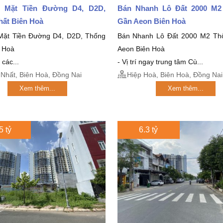
 Mặt Tiền Đường D4, D2D,
Bán Nhanh Lô Đất 2000 M
hất Biên Hoà
Gần Aeon Biên Hoà
Mặt Tiền Đường D4, D2D, Thống
Bán Nhanh Lô Đất 2000 M2 Th
n Hoà
Aeon Biên Hoà
 các...
- Vị trí ngay trung tâm Cù...
Nhất, Biên Hoà, Đồng Nai
Hiệp Hoà, Biên Hoà, Đồng Nai
Xem thêm...
Xem thêm...
5 tỷ
6.3 tỷ