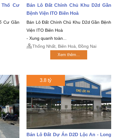
2 Thổ Cư
Bán Lô Đất Chính Chủ Khu D2d Gần
Bệnh Viện ITO Biên Hoà
ổ Cư Gần
Bán Lô Đất Chính Chủ Khu D2d Gần Bệnh
Viện ITO Biên Hoà
- Xung quanh toàn...
Thống Nhất, Biên Hoà, Đồng Nai
Xem thêm...
3.8 tỷ
Bán Lô Đất Dự Án D2D Lộc An - Long