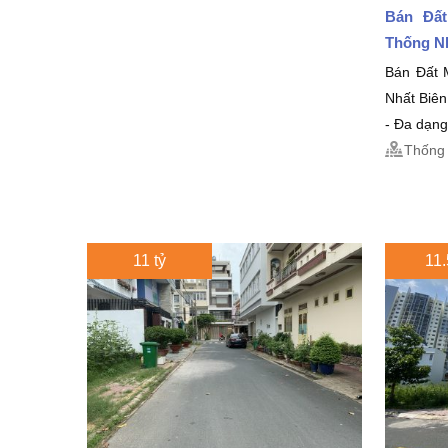
Bán Đất
Thống N
Bán Đất 
Nhất Biê
- Đa dạng
Thống 
11 tỷ
11.