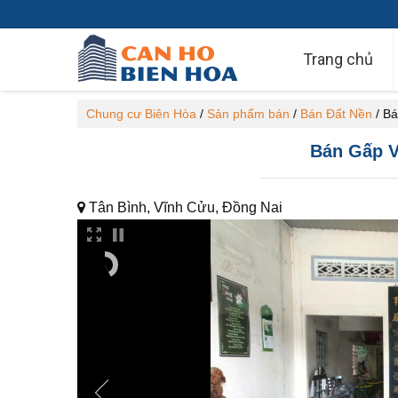
Trang chủ
Chung cư Biên Hòa
/
Sản phẩm bán
/
Bán Đất Nền
/
Bá
Bán Gấp V
Tân Bình, Vĩnh Cửu, Đồng Nai