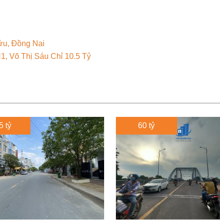
ửu, Đồng Nai
, Võ Thị Sáu Chỉ 10.5 Tỷ
5 tỷ
60 tỷ