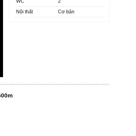
WC
2
Nội thất
Cơ bản
 500m