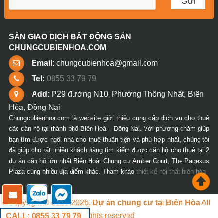
SÀN GIAO DỊCH BẤT ĐỘNG SẢN
CHUNGCUBIENHOA.COM
Email:
chungcubienhoa@gmail.com
Tel:
0855 33 79 79
Add:
P29 đường N10, Phường Thống Nhất, Biên
Hòa, Đồng Nai
Chungcubienhoa.com là website giới thiệu cung cấp dịch vụ cho thuê
các căn hộ tại thành phố Biên Hoà – Đồng Nai. Với phương châm giúp
bạn tìm được ngôi nhà cho thuê thuận tiện và phù hợp nhất, chúng tôi
đã giúp cho rất nhiều khách hàng tìm kiếm được căn hộ cho thuê tại 2
dự án căn hộ lớn nhất Biên Hoà: Chung cư Amber Court, The Pagesus
Plaza cùng nhiều địa điểm khác. Tham khảo
thiết kế nội thất biên hòa
Copyright © 2018-2026.
Dự án chung cư tại Biên Hòa
All
rights reserved
CALL: 0855 33 79 79