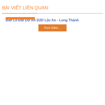
BÀI VIẾT LIÊN QUAN:
Bán Lô Đất Dự Án D2D Lộc An - Long Thành
Xem thêm...