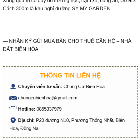
Xung quanh có đâỳ đủ trường học, trạm xá, công an, UBND.
Cách 300m là khu nghỉ dưỡng SỸ MỸ GARDEN.
— NHẬN KÝ GỬI MUA BÁN CHO THUÊ CĂN HỘ – NHÀ
ĐẤT BIÊN HÒA
THÔNG TIN LIÊN HỆ
Chuyên viên tư vấn:
Chung Cư Biên Hòa
chungcubienhoa@gmail.com
Hotline:
0855337979
Địa chỉ:
P29 đường N10, Phường Thống Nhất, Biên
Hòa, Đồng Nai