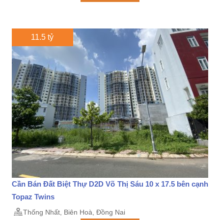
11.5 tỷ
Cần Bán Đất Biệt Thự D2D Võ Thị Sáu 10 x 17.5 bên cạnh
Topaz Twins
Thống Nhất, Biên Hoà, Đồng Nai