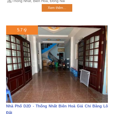
Thống Nhất, Biên Hoà, Đồng Nai
Xem thêm...
5.7 tỷ
Nhà Phố D2D - Thống Nhất Biên Hoà Giá Chỉ Bằng Lô
Đất