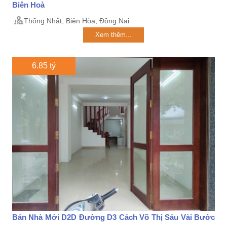
Biên Hoà
Thống Nhất, Biên Hòa, Đồng Nai
Xem thêm...
6.85 tỷ
Bán Nhà Mới D2D Đường D3 Cách Võ Thị Sáu Vài Bước