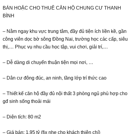
BÁN HOẶC CHO THUÊ CĂN HỘ CHUNG CƯ THANH
BÌNH
– Nằm ngay khu vực trung tâm, đầy đủ tiện ích liền kề, gần
công viên dọc bờ sông Đồng Nai, trường học các cấp, siêu
thị,… Phục vụ nhu cầu học tập, vui chơi, giải trí,…
– Dễ dàng di chuyển thuận tiện mọi nơi, …
– Dân cư đông đúc, an ninh, tầng lớp trí thức cao
– Thiết kế căn hộ đầy đủ nội thất 3 phòng ngủ phù hợp cho
gđ sinh sống thoải mái
– Diện tích: 80 m2
– Giá bán: 1.95 tỷ (fix nhẹ cho khách thiện chí)