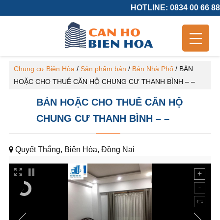
HOTLINE: 0834 00 66 88
Chung cư Biên Hòa
/
Sản phẩm bán
/
Bán Nhà Phố
/
BÁN
HOẶC CHO THUÊ CĂN HỘ CHUNG CƯ THANH BÌNH – –
BÁN HOẶC CHO THUÊ CĂN HỘ
CHUNG CƯ THANH BÌNH – –
Quyết Thắng, Biên Hòa, Đồng Nai