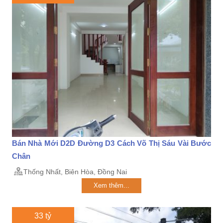
Bán Nhà Mới D2D Đường D3 Cách Võ Thị Sáu Vài Bước
Chân
Thống Nhất, Biên Hòa, Đồng Nai
Xem thêm...
33 tỷ