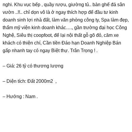
nghi. Khu vục bếp , quầy rượu, giường tủ.. bàn ghế đá sân
vườn ..!!.. chỉ dọn vô là ở ngay thích hợp để đầu tư kinh
doanh sinh lợi nhà đất, làm văn phòng công ty, Spa làm đẹp,
thẩm mỹ viện kinh doanh khác…., gần trường đại học Công
Nghệ, Siêu thị coopfoot, để lại nội thất gỗ gõ đỏ, căm xe
khách có thiện chí, Cần tiền Đáo hạn Doanh Nghiệp Bán
gấp nhanh tay có ngay Biệt thự. Trân Trọng ! .
– Giá: 26 tỷ có thương lượng
– Diện tích: Đất 2000m2 ,
– Hướng : Nam .