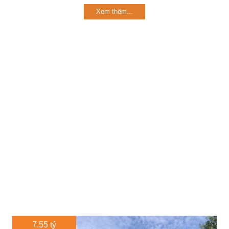
Xem thêm...
7.55 tỷ