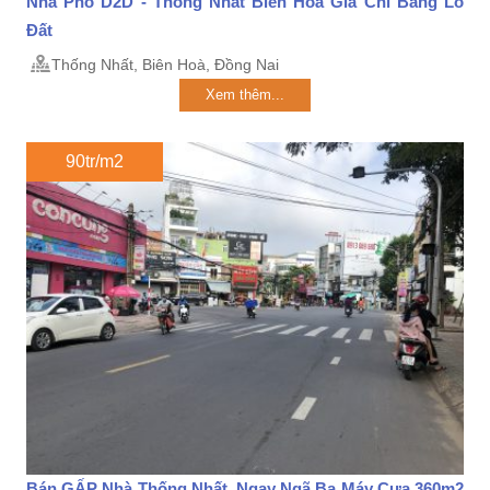
Nhà Phố D2D - Thống Nhất Biên Hoà Giá Chỉ Bằng Lô
Đất
Thống Nhất, Biên Hoà, Đồng Nai
Xem thêm...
90tr/m2
Bán GẤP Nhà Thống Nhất Ngay Ngã Ba Máy Cưa 360m2