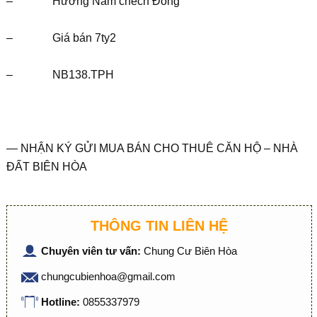
– Hướng Nam chếch Đông
– Giá bán 7ty2
– NB138.TPH
— NHẬN KÝ GỬI MUA BÁN CHO THUÊ CĂN HỘ – NHÀ
ĐẤT BIÊN HÒA
THÔNG TIN LIÊN HỆ
Chuyên viên tư vấn:
Chung Cư Biên Hòa
chungcubienhoa@gmail.com
Hotline:
0855337979