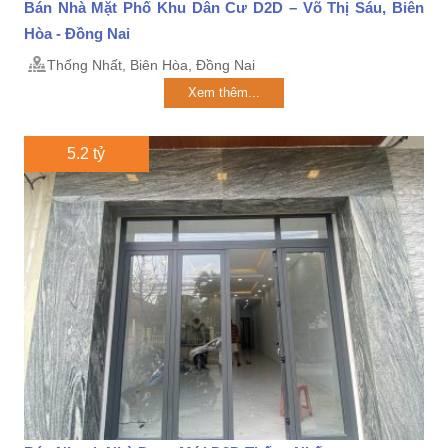
Bán Nhà Mặt Phố Khu Dân Cư D2D – Võ Thị Sáu, Biên
Hòa - Đồng Nai
Thống Nhất, Biên Hòa, Đồng Nai
Xem thêm...
5.2 tỷ