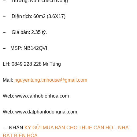
– Hướng: Nam chếch Đông
– Diện tích: 60m2 (3.6X17)
– Giá bán: 2.35 tỷ.
– MSP: NB142QVI
LH: 0849 228 228 Mr Tùng
Mail:
nguyentung.tmhouse@gmail.com
Web: www.canhobienhoa.com
Web: www.datphanlodongnai.com
— NHẬN
KÝ GỬI MUA BÁN CHO THUÊ CĂN HỘ
–
NHÀ
ĐẤT BIÊN HÒA