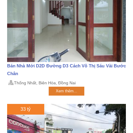
Bán Nhà Mới D2D Đường D3 Cách Võ Thị Sáu Vài Bước
Chân
Thống Nhất, Biên Hòa, Đồng Nai
Xem thêm...
33 tỷ