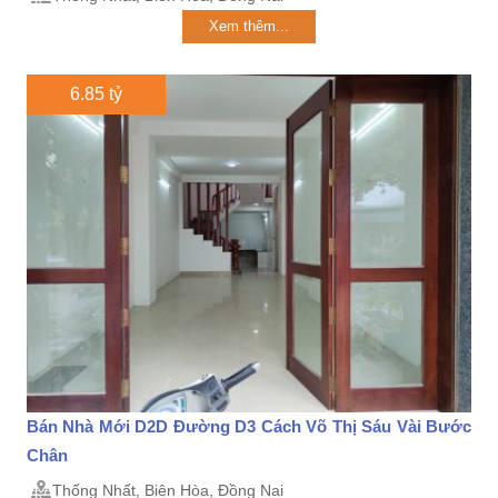
Xem thêm...
6.85 tỷ
Bán Nhà Mới D2D Đường D3 Cách Võ Thị Sáu Vài Bước
Chân
Thống Nhất, Biên Hòa, Đồng Nai