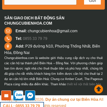
SÀN GIAO DỊCH BẤT ĐỘNG SẢN
CHUNGCUBIENHOA.COM
Email:
chungcubienhoa@gmail.com
Tel:
0855 33 79 79
Add:
P29 đường N10, Phường Thống Nhất, Biên
Hòa, Đồng Nai
Chungcubienhoa.com là website giới thiệu cung cấp dịch vụ cho thuê
các căn hộ tại thành phố Biên Hoà – Đồng Nai. Với phương châm giúp
bạn tìm được ngôi nhà cho thuê thuận tiện và phù hợp nhất, chúng tôi
đã giúp cho rất nhiều khách hàng tìm kiếm được căn hộ cho thuê tại 2
dự án căn hộ lớn nhất Biên Hoà: Chung cư Amber Court, The Pagesus
Plaza cùng nhiều địa điểm khác. Tham khảo
thiết kế nội thất biên hòa
Copyright © 2018-2026.
Dự án chung cư tại Biên Hòa
All
rights reserved
CALL: 0855 33 79 79