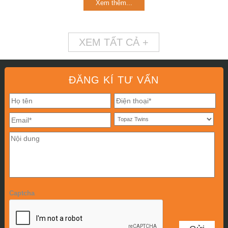
Xem thêm...
XEM TẤT CẢ +
ĐĂNG KÍ TƯ VẤN
Captcha