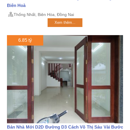
Biên Hoà
Thống Nhất, Biên Hòa, Đồng Nai
Xem thêm...
6.85 tỷ
Bán Nhà Mới D2D Đường D3 Cách Võ Thị Sáu Vài Bước