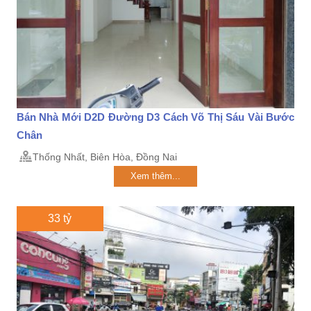
Bán Nhà Mới D2D Đường D3 Cách Võ Thị Sáu Vài Bước
Chân
Thống Nhất, Biên Hòa, Đồng Nai
Xem thêm...
33 tỷ