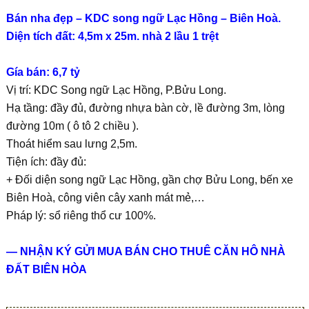
Bán nha đẹp – KDC song ngữ Lạc Hồng – Biên Hoà.
Diện tích đất: 4,5m x 25m. nhà 2 lầu 1 trệt
Gía bán: 6,7 tỷ
Vị trí: KDC Song ngữ Lạc Hồng, P.Bửu Long.
Hạ tầng: đầy đủ, đường nhựa bàn cờ, lề đường 3m, lòng
đường 10m ( ô tô 2 chiều ).
Thoát hiểm sau lưng 2,5m.
Tiện ích: đầy đủ:
+ Đối diện song ngữ Lạc Hồng, gần chợ Bửu Long, bến xe
Biên Hoà, công viên cây xanh mát mẻ,…
Pháp lý: sổ riêng thổ cư 100%.
— NHẬN KÝ GỬI MUA BÁN CHO THUÊ CĂN HÔ NHÀ
ĐẤT BIÊN HÒA