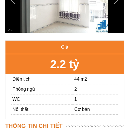
Giá
2.2 tỷ
Diện tích
44 m2
Phòng ngủ
2
WC
1
Nội thất
Cơ bản
THÔNG TIN CHI TIẾT