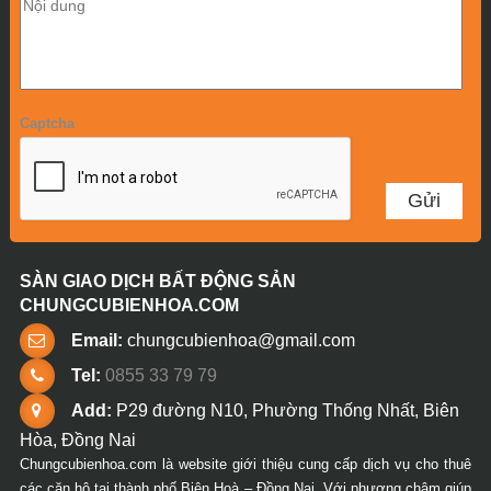
Captcha
SÀN GIAO DỊCH BẤT ĐỘNG SẢN
CHUNGCUBIENHOA.COM
Email:
chungcubienhoa@gmail.com
Tel:
0855 33 79 79
Add:
P29 đường N10, Phường Thống Nhất, Biên
Hòa, Đồng Nai
Chungcubienhoa.com là website giới thiệu cung cấp dịch vụ cho thuê
các căn hộ tại thành phố Biên Hoà – Đồng Nai. Với phương châm giúp