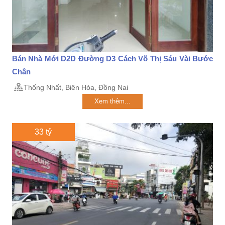
Bán Nhà Mới D2D Đường D3 Cách Võ Thị Sáu Vài Bước
Chân
Thống Nhất, Biên Hòa, Đồng Nai
Xem thêm...
33 tỷ