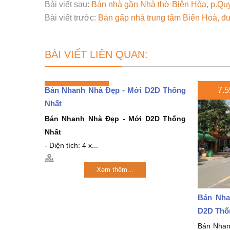
Bài viết sau:
Bán nhà gần Nhà thờ Biên Hòa, p.Qu
Bài viết trước:
Bán gấp nhà trung tâm Biên Hoà, đư
BÀI VIẾT LIÊN QUAN:
Bán Nhanh Nhà Đẹp - Mới D2D Thống
7.5
Nhất
Bán Nhanh Nhà Đẹp - Mới D2D Thống
Nhất
- Diện tích: 4 x...
Xem thêm...
Bán Nha
D2D Thố
Bán Nha