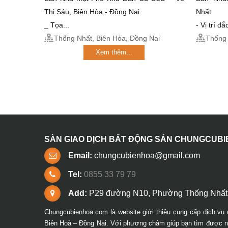
Thị Sáu, Biên Hòa - Đồng Nai
Nhất
_ Tọa...
- Vị trí đ
Thống Nhất, Biên Hòa, Đồng Nai
Thống 
Xem thêm...
SÀN GIAO DỊCH BẤT ĐỘNG SẢN CHUNGCUB
Email:
chungcubienhoa@gmail.com
Tel:
0855 33 79 79
Add:
P29 đường N10, Phường Thống Nhất,
Chungcubienhoa.com là website giới thiệu cung cấp dịch vụ 
Biên Hoà – Đồng Nai. Với phương châm giúp bạn tìm được ng