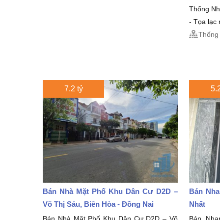
Thống Nh
- Tọa lạc
Thống 
7.2 tỷ
5.2
Bán Nhà Mặt Phố Khu Dân Cư D2D –
Bán Nha
Võ Thị Sáu, Biên Hòa - Đồng Nai
Nhất
Bán Nhà Mặt Phố Khu Dân Cư D2D – Võ
Bán Nha