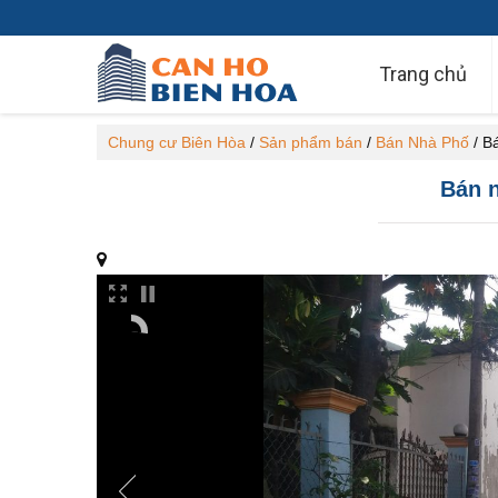
Trang chủ
Chung cư Biên Hòa
/
Sản phẩm bán
/
Bán Nhà Phố
/
Bá
Bán n