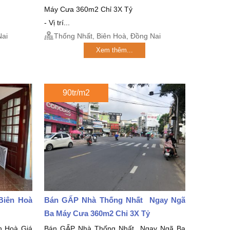
Máy Cưa 360m2 Chỉ 3X Tỷ
- Vị trí...
Nai
Thống Nhất, Biên Hoà, Đồng Nai
Xem thêm...
90tr/m2
Biên Hoà
Bán GẤP Nhà Thống Nhất Ngay Ngã
Ba Máy Cưa 360m2 Chỉ 3X Tỷ
n Hoà Giá
Bán GẤP Nhà Thống Nhất Ngay Ngã Ba