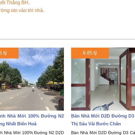
yết Thắng BH.
ờng oto vào tới nhà.
5 tỷ
6.85 tỷ
nh Nhà Mới 100% Đường N2
Bán Nhà Mới D2D Đường D3
ng Nhất Biên Hoà
Thị Sáu Vài Bước Chân
nh Nhà Mới 100% Đường N2 D2D
Bán Nhà Mới D2D Đường D3 Cá