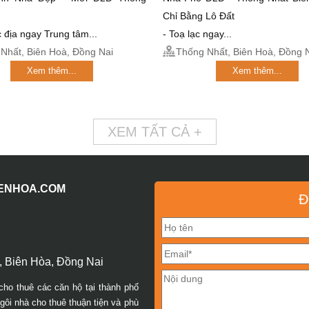
Chỉ Bằng Lô Đất
ắc địa ngay Trung tâm...
- Toạ lạc ngay...
Nhất, Biên Hoà, Đồng Nai
Thống Nhất, Biên Hoà, Đồng 
Xem thêm...
Xem thêm...
XEM TẤT CẢ +
IENHOA.COM
Đ
 Biên Hòa, Đồng Nai
cho thuê các căn hộ tại thành phố
ôi nhà cho thuê thuận tiện và phù