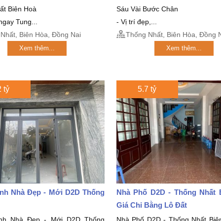
ất Biên Hoà
Sáu Vài Bước Chân
 ngay Tung...
- Vị trí đẹp,...
Nhất, Biên Hòa, Đồng Nai
Thống Nhất, Biên Hòa, Đồng 
Xem thêm...
Xem thêm...
 tỷ
5.7 tỷ
nh Nhà Đẹp - Mới D2D Thống
Nhà Phố D2D - Thống Nhất 
Giá Chỉ Bằng Lô Đất
nh Nhà Đẹp - Mới D2D Thống
Nhà Phố D2D - Thống Nhất Biê