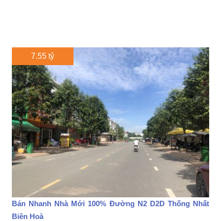
7.55 tỷ
Bán Nhanh Nhà Mới 100% Đường N2 D2D Thống Nhất
Biên Hoà