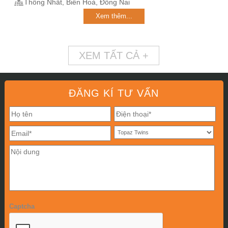
Thống Nhất, Biên Hoà, Đồng Nai
Xem thêm...
XEM TẤT CẢ +
ĐĂNG KÍ TƯ VẤN
Captcha