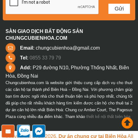
SÀN GIAO DỊCH BẤT ĐỘNG SẢN
CHUNGCUBIENHOA.COM
Email:
chungcubienhoa@gmail.com
Tel:
0855 33 79 79
Add:
P29 đường N10, Phường Thống Nhất, Biên
Hòa, Đồng Nai
Chungcubienhoa.com là website giới thiệu cung cấp dịch vụ cho thuê
các căn hộ tại thành phố Biên Hoà – Đồng Nai. Với phương châm giúp
bạn tìm được ngôi nhà cho thuê thuận tiện và phù hợp nhất, chúng tôi
đã giúp cho rất nhiều khách hàng tìm kiếm được căn hộ cho thuê tại 2
dự án căn hộ lớn nhất Biên Hoà: Chung cư Amber Court, The Pagesus
Plaza cùng nhiều địa điểm khác. Tham khảo
thiết kế nội thất biên hòa
Copyright © 2018-2026.
Dự án chung cư tại Biên Hòa
All