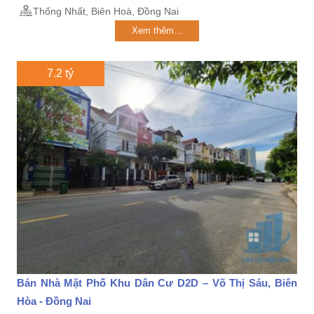
Thống Nhất, Biên Hoà, Đồng Nai
Xem thêm...
7.2 tỷ
Bán Nhà Mặt Phố Khu Dân Cư D2D – Võ Thị Sáu, Biên
Hòa - Đồng Nai