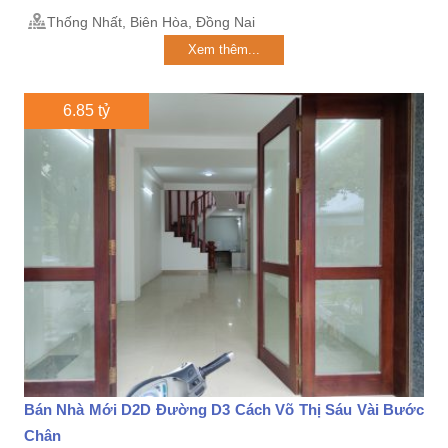
Thống Nhất, Biên Hòa, Đồng Nai
Xem thêm...
6.85 tỷ
Bán Nhà Mới D2D Đường D3 Cách Võ Thị Sáu Vài Bước
Chân