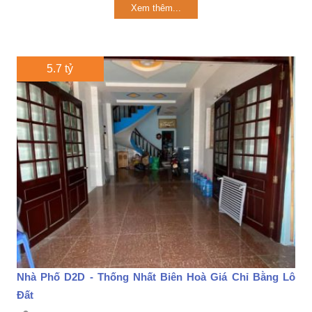
Xem thêm...
5.7 tỷ
Nhà Phố D2D - Thống Nhất Biên Hoà Giá Chỉ Bằng Lô
Đất