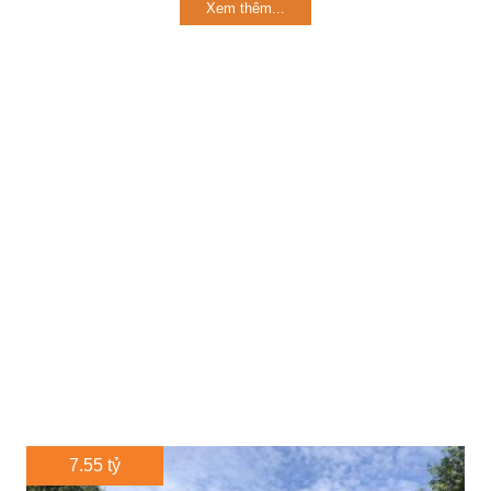
Xem thêm...
7.55 tỷ