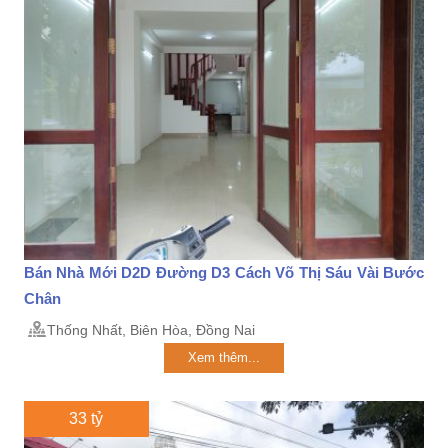
Bán Nhà Mới D2D Đường D3 Cách Võ Thị Sáu Vài Bước
Chân
Thống Nhất, Biên Hòa, Đồng Nai
Xem thêm...
33 tỷ