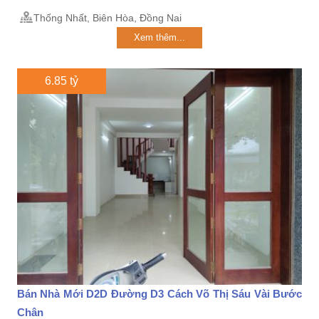
Thống Nhất, Biên Hòa, Đồng Nai
Xem thêm...
6.85 tỷ
Bán Nhà Mới D2D Đường D3 Cách Võ Thị Sáu Vài Bước
Chân