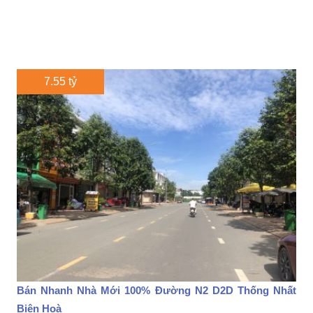
7.55 tỷ
Bán Nhanh Nhà Mới 100% Đường N2 D2D Thống Nhất
Biên Hoà