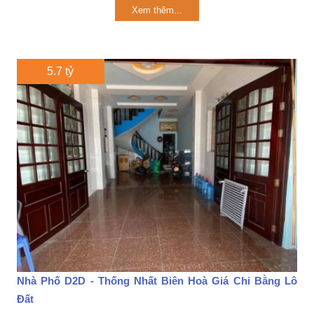
Xem thêm...
5.7 tỷ
Nhà Phố D2D - Thống Nhất Biên Hoà Giá Chỉ Bằng Lô
Đất