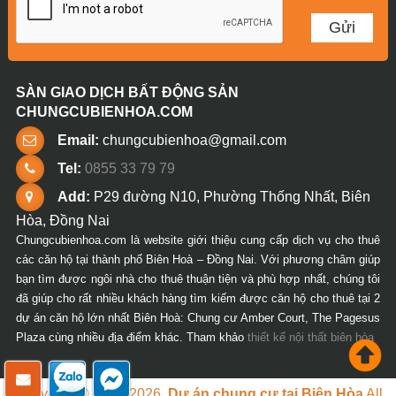
SÀN GIAO DỊCH BẤT ĐỘNG SẢN
CHUNGCUBIENHOA.COM
Email:
chungcubienhoa@gmail.com
Tel:
0855 33 79 79
Add:
P29 đường N10, Phường Thống Nhất, Biên
Hòa, Đồng Nai
Chungcubienhoa.com là website giới thiệu cung cấp dịch vụ cho thuê
các căn hộ tại thành phố Biên Hoà – Đồng Nai. Với phương châm giúp
bạn tìm được ngôi nhà cho thuê thuận tiện và phù hợp nhất, chúng tôi
đã giúp cho rất nhiều khách hàng tìm kiếm được căn hộ cho thuê tại 2
dự án căn hộ lớn nhất Biên Hoà: Chung cư Amber Court, The Pagesus
Plaza cùng nhiều địa điểm khác. Tham khảo
thiết kế nội thất biên hòa
Copyright © 2018-2026.
Dự án chung cư tại Biên Hòa
All