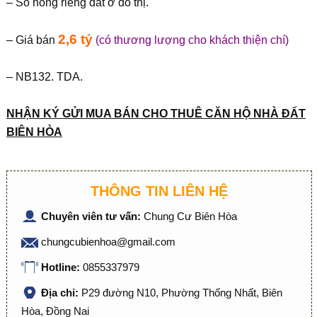
– Sổ hồng riêng đất ở đô thị.
2,6 tỷ
– Giá bán
(có thương lượng cho khách thiện chí)
– NB132. TDA.
NHẬN KÝ GỬI MUA BÁN CHO THUÊ CĂN HỘ NHÀ ĐẤT
BIÊN HÒA
THÔNG TIN LIÊN HỆ
Chuyên viên tư vấn:
Chung Cư Biên Hòa
chungcubienhoa@gmail.com
Hotline:
0855337979
Địa chỉ:
P29 đường N10, Phường Thống Nhất, Biên
Hòa, Đồng Nai