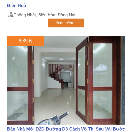
Biên Hoà
Thống Nhất, Biên Hòa, Đồng Nai
Xem thêm...
6.85 tỷ
Bán Nhà Mới D2D Đường D3 Cách Võ Thị Sáu Vài Bước