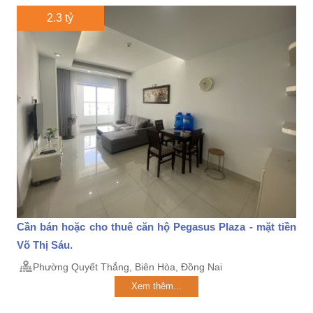
2.3 tỷ
Cần bán hoặc cho thuê căn hộ Pegasus Plaza - mặt tiền
Võ Thị Sáu.
Phường Quyết Thắng, Biên Hòa, Đồng Nai
Xem thêm...