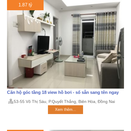
1.87 tỷ
Căn hộ góc tầng 18 view hồ bơi - sổ sẵn sang tên ngay
53-55 Võ Thị Sáu, P.Quyết Thắng, Biên Hòa, Đồng Nai
Xem thêm...