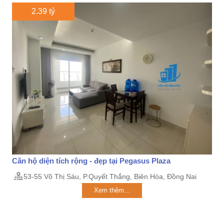
2.39 tỷ
Căn hộ diện tích rộng - đẹp tại Pegasus Plaza
53-55 Võ Thị Sáu, P.Quyết Thắng, Biên Hòa, Đồng Nai
Xem thêm...