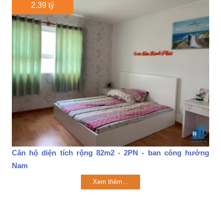
2.39 tỷ
Căn hộ diện tích rộng 82m2 - 2PN - ban công hướng
Nam
Xem thêm...