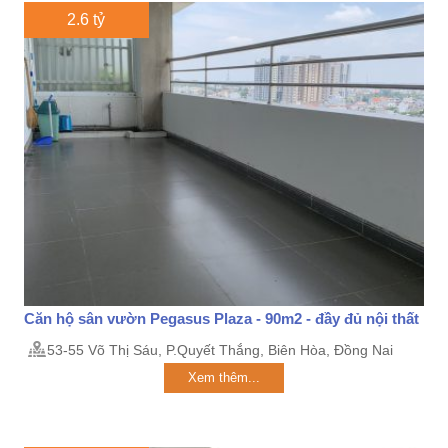
2.6 tỷ
Căn hộ sân vườn Pegasus Plaza - 90m2 - đầy đủ nội thất
53-55 Võ Thị Sáu, P.Quyết Thắng, Biên Hòa, Đồng Nai
Xem thêm...