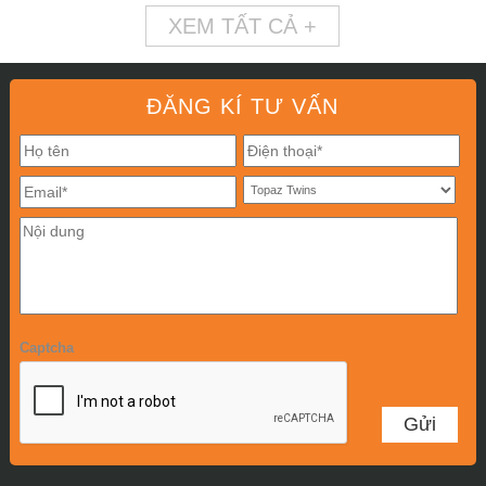
XEM TẤT CẢ +
ĐĂNG KÍ TƯ VẤN
Captcha