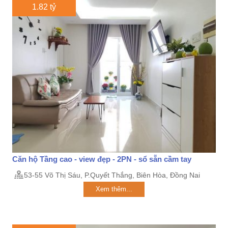
1.82 tỷ
Căn hộ Tầng cao - view đẹp - 2PN - sổ sẵn cầm tay
53-55 Võ Thị Sáu, P.Quyết Thắng, Biên Hòa, Đồng Nai
Xem thêm...