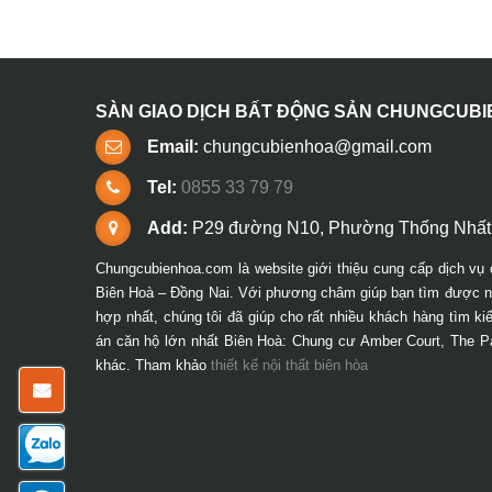
SÀN GIAO DỊCH BẤT ĐỘNG SẢN CHUNGCUB
Email:
chungcubienhoa@gmail.com
Tel:
0855 33 79 79
Add:
P29 đường N10, Phường Thống Nhất,
Chungcubienhoa.com là website giới thiệu cung cấp dịch vụ 
Biên Hoà – Đồng Nai. Với phương châm giúp bạn tìm được ng
hợp nhất, chúng tôi đã giúp cho rất nhiều khách hàng tìm k
án căn hộ lớn nhất Biên Hoà: Chung cư Amber Court, The P
khác. Tham khảo
thiết kế nội thất biên hòa