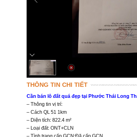
THÔNG TIN CHI TIẾT
Cần bán lô đất quá đẹp tại Phước Thái Long T
– Thông tin vị trí:
– Cách QL 51 1km
– Diện tích: 822.4 m²
– Loại đất: ONT+CLN
– Tình trạng cấp GCN:Đã cấp GCN