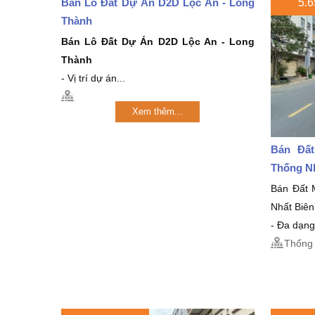
Bán Lô Đất Dự Án D2D Lộc An - Long
5.6
Thành
Bán Lô Đất Dự Án D2D Lộc An - Long
Thành
- Vị trí dự án...
Xem thêm...
Bán Đất
Thống N
Bán Đất 
Nhất Biê
- Đa dạng
Thống 