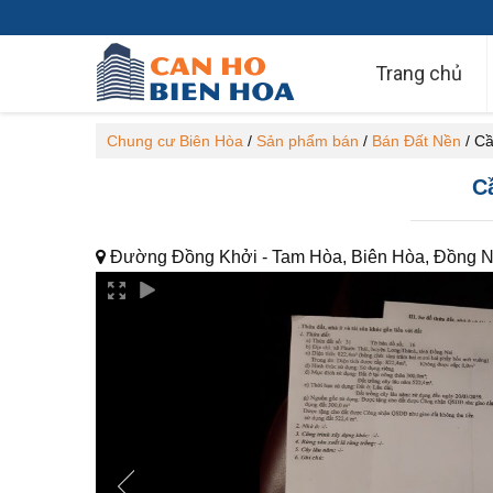
Trang chủ
Chung cư Biên Hòa
/
Sản phẩm bán
/
Bán Đất Nền
/
Cầ
C
Đường Đồng Khởi - Tam Hòa, Biên Hòa, Đồng N