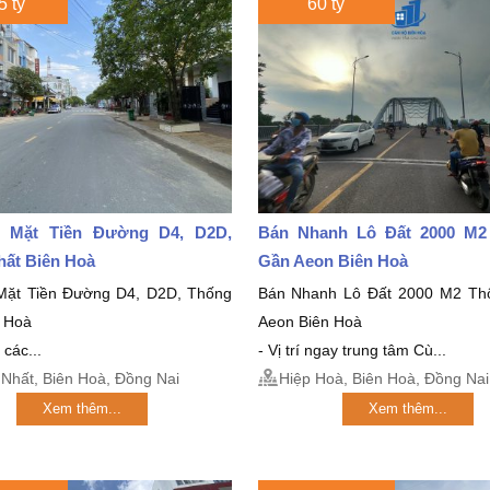
5 tỷ
60 tỷ
 Mặt Tiền Đường D4, D2D,
Bán Nhanh Lô Đất 2000 M
hất Biên Hoà
Gần Aeon Biên Hoà
Mặt Tiền Đường D4, D2D, Thống
Bán Nhanh Lô Đất 2000 M2 Th
n Hoà
Aeon Biên Hoà
 các...
- Vị trí ngay trung tâm Cù...
Nhất, Biên Hoà, Đồng Nai
Hiệp Hoà, Biên Hoà, Đồng Nai
Xem thêm...
Xem thêm...