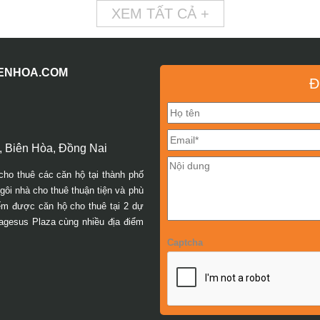
XEM TẤT CẢ +
IENHOA.COM
Đ
 Biên Hòa, Đồng Nai
cho thuê các căn hộ tại thành phố
ôi nhà cho thuê thuận tiện và phù
iếm được căn hộ cho thuê tại 2 dự
agesus Plaza cùng nhiều địa điểm
Captcha