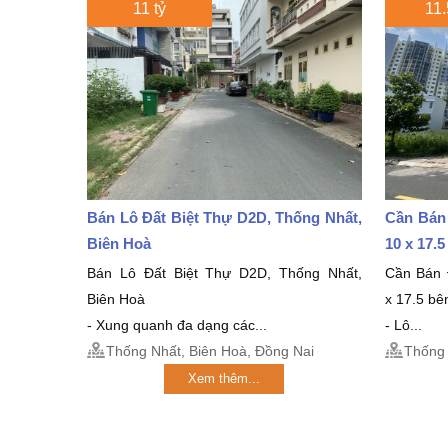
11 tỷ
11.
Bán Lô Đất Biệt Thự D2D, Thống Nhất,
Cần Bán
Biên Hoà
10 x 17.
Bán Lô Đất Biệt Thự D2D, Thống Nhất,
Cần Bán 
Biên Hoà
x 17.5 bê
- Xung quanh đa dạng các...
- Lô...
Thống Nhất, Biên Hoà, Đồng Nai
Thống 
Xem thêm...