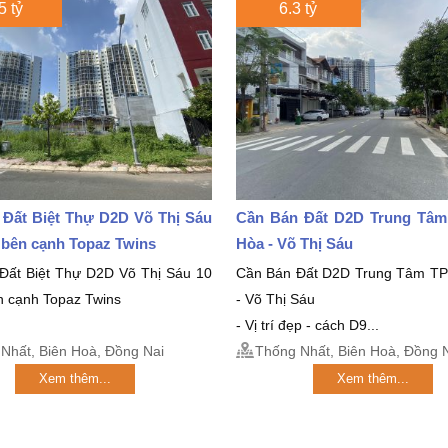
5 tỷ
6.3 tỷ
 Đất Biệt Thự D2D Võ Thị Sáu
Cần Bán Đất D2D Trung Tâm
5 bên cạnh Topaz Twins
Hòa - Võ Thị Sáu
Đất Biệt Thự D2D Võ Thị Sáu 10
Cần Bán Đất D2D Trung Tâm TP
n cạnh Topaz Twins
- Võ Thị Sáu
- Vị trí đẹp - cách D9...
Nhất, Biên Hoà, Đồng Nai
Thống Nhất, Biên Hoà, Đồng 
Xem thêm...
Xem thêm...