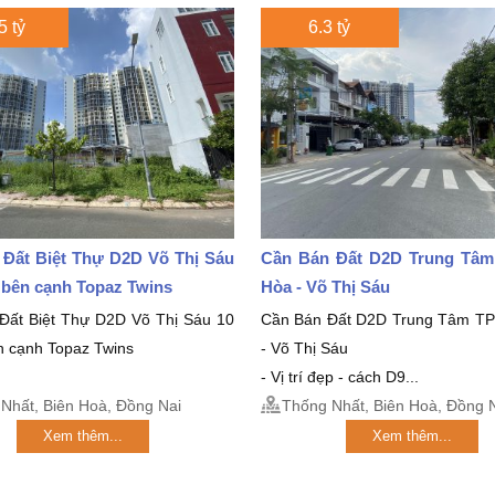
5 tỷ
6.3 tỷ
 Đất Biệt Thự D2D Võ Thị Sáu
Cần Bán Đất D2D Trung Tâm
5 bên cạnh Topaz Twins
Hòa - Võ Thị Sáu
Đất Biệt Thự D2D Võ Thị Sáu 10
Cần Bán Đất D2D Trung Tâm TP
n cạnh Topaz Twins
- Võ Thị Sáu
- Vị trí đẹp - cách D9...
Nhất, Biên Hoà, Đồng Nai
Thống Nhất, Biên Hoà, Đồng 
Xem thêm...
Xem thêm...