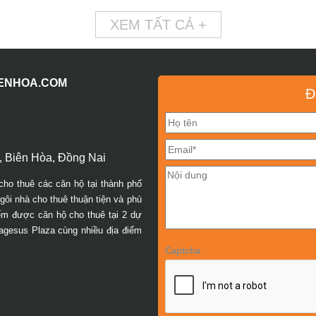
XEM TẤT CẢ +
IENHOA.COM
Đ
 Biên Hòa, Đồng Nai
cho thuê các căn hộ tại thành phố
ôi nhà cho thuê thuận tiện và phù
iếm được căn hộ cho thuê tại 2 dự
agesus Plaza cùng nhiều địa điểm
Captcha