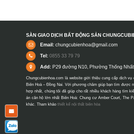
SÀN GIAO DỊCH BẤT ĐỘNG SẢN CHUNGCUB
Email:
chungcubienhoa@gmail.com
Tel:
0855 33 79 79
Add:
P29 đường N10, Phường Thống Nhất,
Chungcubienhoa.com là website giới thiệu cung cấp dịch vụ 
Biên Hoà – Đồng Nai. Với phương châm giúp bạn tìm được ng
hợp nhất, chúng tôi đã giúp cho rất nhiều khách hàng tìm k
án căn hộ lớn nhất Biên Hoà: Chung cư Amber Court, The P
khác. Tham khảo
thiết kế nội thất biên hòa