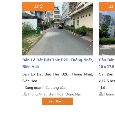
11 tỷ
11.
Bán Lô Đất Biệt Thự D2D, Thống Nhất,
Cần Bán
Biên Hoà
10 x 17.
Bán Lô Đất Biệt Thự D2D, Thống Nhất,
Cần Bán 
Biên Hoà
x 17.5 bê
- Xung quanh đa dạng các...
- Lô...
Thống Nhất, Biên Hoà, Đồng Nai
Thống 
Xem thêm...