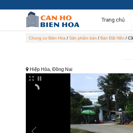
Trang chủ
Chung cư Biên Hòa
/
Sản phẩm bán
/
Bán Đất Nền
/
Cầ
Hiệp Hòa, Đồng Nai