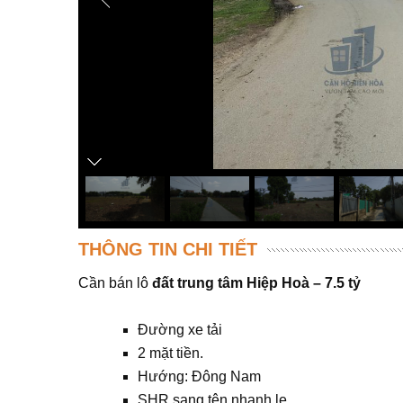
THÔNG TIN CHI TIẾT
Cần bán lô
đất trung tâm Hiệp Hoà – 7.5 tỷ
Đường xe tải
2 mặt tiền.
Hướng: Đông Nam
SHR sang tên nhanh lẹ