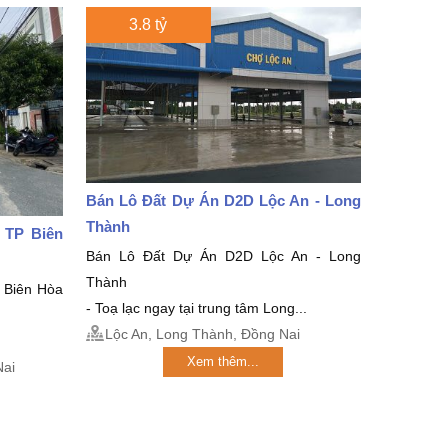
3.8 tỷ
Bán Lô Đất Dự Án D2D Lộc An - Long
Thành
 TP Biên
Bán Lô Đất Dự Án D2D Lộc An - Long
Thành
 Biên Hòa
- Toạ lạc ngay tại trung tâm Long...
Lộc An, Long Thành, Đồng Nai
Xem thêm...
Nai