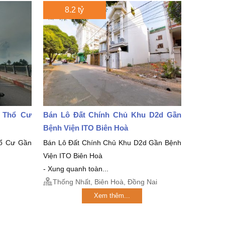
8.2 tỷ
2 Thổ Cư
Bán Lô Đất Chính Chủ Khu D2d Gần
Bệnh Viện ITO Biên Hoà
ổ Cư Gần
Bán Lô Đất Chính Chủ Khu D2d Gần Bệnh
Viện ITO Biên Hoà
- Xung quanh toàn...
Thống Nhất, Biên Hoà, Đồng Nai
Xem thêm...