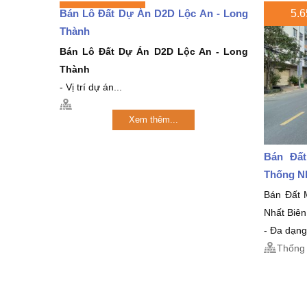
Bán Lô Đất Dự Án D2D Lộc An - Long
5.6
Thành
Bán Lô Đất Dự Án D2D Lộc An - Long
Thành
- Vị trí dự án...
Xem thêm...
Bán Đất
Thống N
Bán Đất 
Nhất Biê
- Đa dạng
Thống 