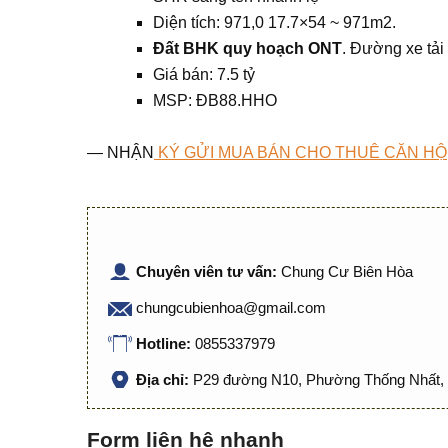
Diện tích: 971,0 17.7×54 ~ 971m2.
Đất BHK quy hoạch ONT
. Đường xe tải
Giá bán: 7.5 tỷ
MSP: ĐB88.HHO
— NHẬN
KÝ GỬI MUA BÁN CHO THUÊ CĂN HỘ
Chuyên viên tư vấn:
Chung Cư Biên Hòa
chungcubienhoa@gmail.com
Hotline:
0855337979
Địa chỉ:
P29 đường N10, Phường Thống Nhất, 
Form liên hệ nhanh