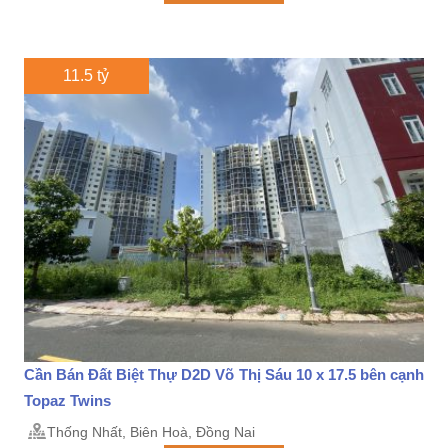
11.5 tỷ
Cần Bán Đất Biệt Thự D2D Võ Thị Sáu 10 x 17.5 bên cạnh
Topaz Twins
Thống Nhất, Biên Hoà, Đồng Nai