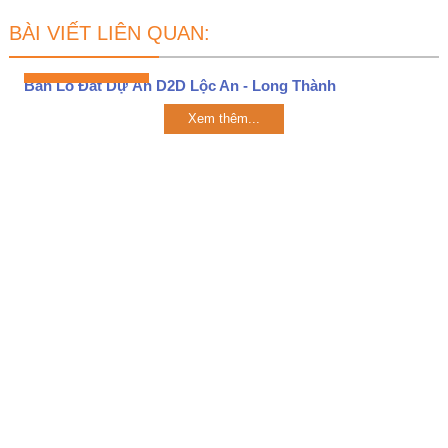
BÀI VIẾT LIÊN QUAN:
Bán Lô Đất Dự Án D2D Lộc An - Long Thành
Xem thêm...