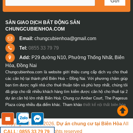
SÀN GIAO DỊCH BẤT ĐỘNG SẢN
CHUNGCUBIENHOA.COM
Email:
chungcubienhoa@gmail.com
Tel:
0855 33 79 79
Add:
P29 đường N10, Phường Thống Nhất, Biên
Hòa, Đồng Nai
Chungcubienhoa.com là website giới thiệu cung cấp dịch vụ cho thuê
các căn hộ tại thành phố Biên Hoà – Đồng Nai. Với phương châm giúp
bạn tìm được ngôi nhà cho thuê thuận tiện và phù hợp nhất, chúng tôi
đã giúp cho rất nhiều khách hàng tìm kiếm được căn hộ cho thuê tại 2
dự án căn hộ lớn nhất Biên Hoà: Chung cư Amber Court, The Pagesus
Plaza cùng nhiều địa điểm khác. Tham khảo
thiết kế nội thất biên hòa
Copyright © 2018-2026.
Dự án chung cư tại Biên Hòa
All
rights reserved
CALL: 0855 33 79 79