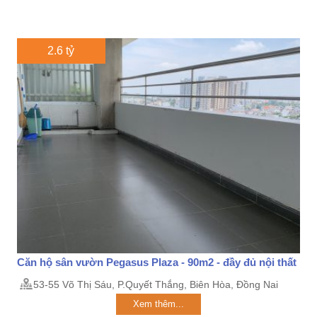
2.6 tỷ
Căn hộ sân vườn Pegasus Plaza - 90m2 - đầy đủ nội thất
53-55 Võ Thị Sáu, P.Quyết Thắng, Biên Hòa, Đồng Nai
Xem thêm...