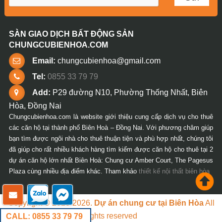
SÀN GIAO DỊCH BẤT ĐỘNG SẢN
CHUNGCUBIENHOA.COM
Email:
chungcubienhoa@gmail.com
Tel:
0855 33 79 79
Add:
P29 đường N10, Phường Thống Nhất, Biên
Hòa, Đồng Nai
Chungcubienhoa.com là website giới thiệu cung cấp dịch vụ cho thuê
các căn hộ tại thành phố Biên Hoà – Đồng Nai. Với phương châm giúp
bạn tìm được ngôi nhà cho thuê thuận tiện và phù hợp nhất, chúng tôi
đã giúp cho rất nhiều khách hàng tìm kiếm được căn hộ cho thuê tại 2
dự án căn hộ lớn nhất Biên Hoà: Chung cư Amber Court, The Pagesus
Plaza cùng nhiều địa điểm khác. Tham khảo
thiết kế nội thất biên hòa
Copyright © 2018-2026.
Dự án chung cư tại Biên Hòa
All
rights reserved
CALL: 0855 33 79 79