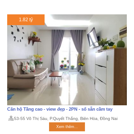
1.82 tỷ
Căn hộ Tầng cao - view đẹp - 2PN - sổ sẵn cầm tay
53-55 Võ Thị Sáu, P.Quyết Thắng, Biên Hòa, Đồng Nai
Xem thêm...