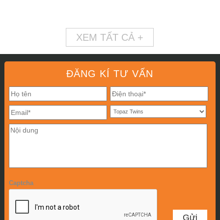
XEM TẤT CẢ +
ĐĂNG KÍ TƯ VẤN
Captcha