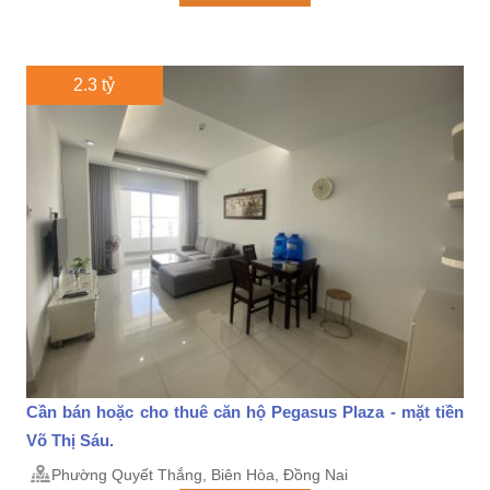
2.3 tỷ
Cần bán hoặc cho thuê căn hộ Pegasus Plaza - mặt tiền
Võ Thị Sáu.
Phường Quyết Thắng, Biên Hòa, Đồng Nai