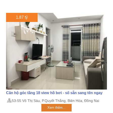
1.87 tỷ
Căn hộ góc tầng 18 view hồ bơi - sổ sẵn sang tên ngay
53-55 Võ Thị Sáu, P.Quyết Thắng, Biên Hòa, Đồng Nai
Xem thêm...