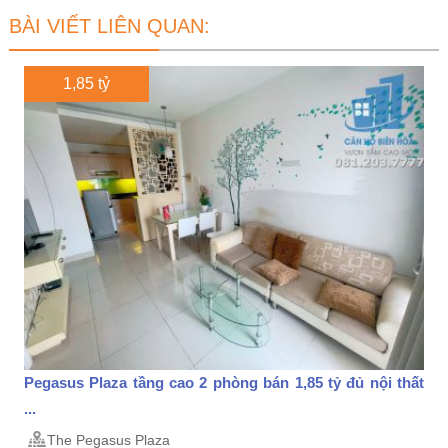
BÀI VIẾT LIÊN QUAN:
1,85 tỷ
Pegasus Plaza tầng cao 2 phòng bán 1,85 tỷ đủ nội thất
...
The Pegasus Plaza