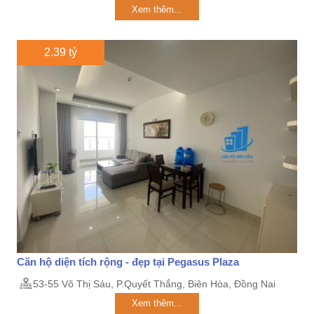
Xem thêm...
2.39 tỷ
Căn hộ diện tích rộng - đẹp tại Pegasus Plaza
53-55 Võ Thị Sáu, P.Quyết Thắng, Biên Hòa, Đồng Nai
Xem thêm...