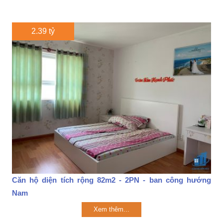
2.39 tỷ
Căn hộ diện tích rộng 82m2 - 2PN - ban công hướng
Nam
Xem thêm...