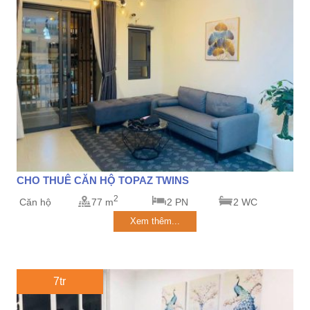
CHO THUÊ CĂN HỘ TOPAZ TWINS
2
Căn hộ
77 m
2 PN
2 WC
Xem thêm...
7tr