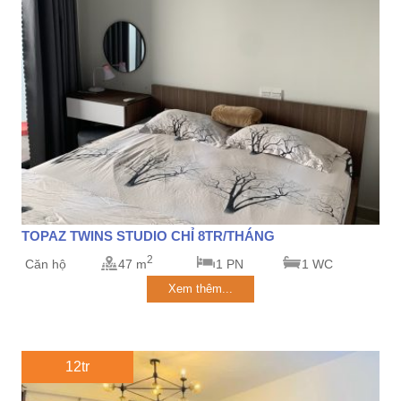
TOPAZ TWINS STUDIO CHỈ 8TR/THÁNG
2
Căn hộ
47 m
1 PN
1 WC
Xem thêm...
12tr