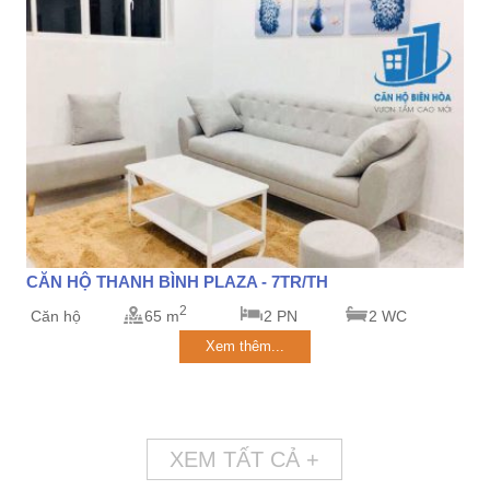
CĂN HỘ THANH BÌNH PLAZA - 7TR/TH
2
Căn hộ
65 m
2 PN
2 WC
Xem thêm...
XEM TẤT CẢ +