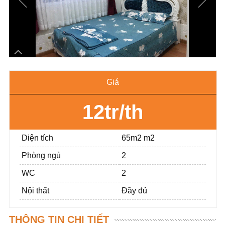
Giá
12tr/th
Diện tích
65m2 m2
Phòng ngủ
2
WC
2
Nội thất
Đầy đủ
THÔNG TIN CHI TIẾT