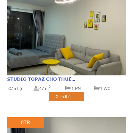
𝗦𝗧𝗨𝗗𝗜𝗢 𝗧𝗢𝗣𝗔𝗭 𝗖𝗛𝗢 𝗧𝗛𝗨𝗘̂...
2
Căn hộ
47 m
1 PN
1 WC
Xem thêm...
8TR