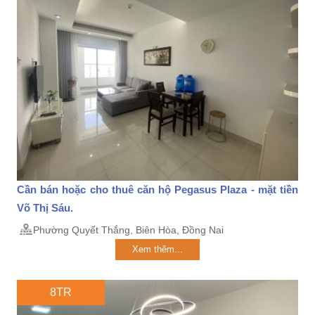
Cần bán hoặc cho thuê căn hộ Pegasus Plaza - mặt tiền
Võ Thị Sáu.
Phường Quyết Thắng, Biên Hòa, Đồng Nai
Xem thêm...
8TR