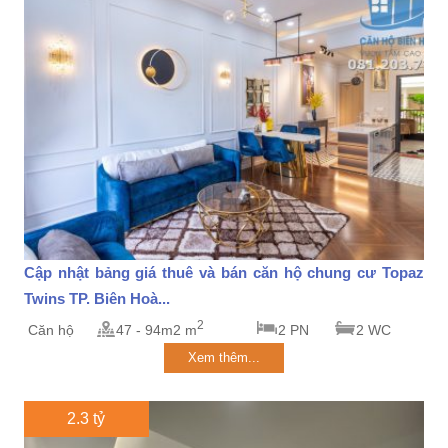
Cập nhật bảng giá thuê và bán căn hộ chung cư Topaz
Twins TP. Biên Hoà...
2
Căn hộ
47 - 94m2 m
2 PN
2 WC
Xem thêm...
2.3 tỷ