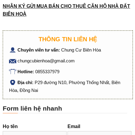
NH
Ậ
N KÝ G
Ử
I MUA BÁN CHO THUÊ C
Ă
N H
Ộ
NHÀ
ĐẤ
T
BIÊN HOÀ
THÔNG TIN LIÊN HỆ
Chuyên viên tư vấn:
Chung Cư Biên Hòa
chungcubienhoa@gmail.com
Hotline:
0855337979
Địa chỉ:
P29 đường N10, Phường Thống Nhất, Biên
Hòa, Đồng Nai
Form liên hệ nhanh
Họ tên
Email