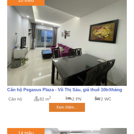
10 triệu
Căn hộ Pegasus Plaza - Võ Thị Sáu, giá thuê 10tr/tháng
2
Căn hộ
82 m
2 PN
2 WC
Xem thêm...
14 triệu