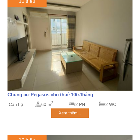
10 triệu
Chung cư Pegasus cho thuê 10tr/tháng
2
Căn hộ
60 m
2 PN
2 WC
Xem thêm...