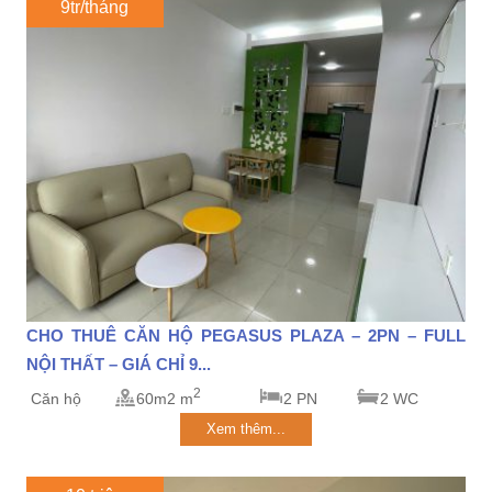
9tr/tháng
CHO THUÊ CĂN HỘ PEGASUS PLAZA – 2PN – FULL
NỘI THẤT – GIÁ CHỈ 9...
2
Căn hộ
60m2 m
2 PN
2 WC
Xem thêm...