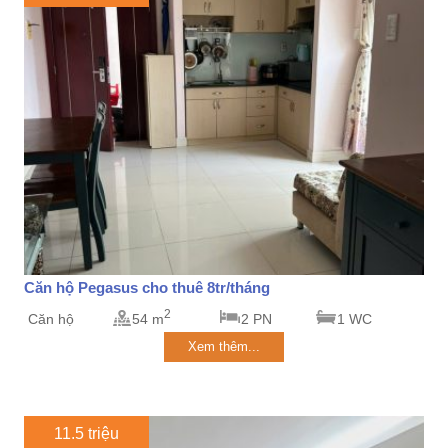
Căn hộ Pegasus cho thuê 8tr/tháng
2
Căn hộ
54 m
2 PN
1 WC
Xem thêm...
11.5 triệu