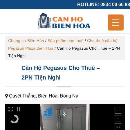
HOTLINE: 0834 00 66 88
Chung cư Biên Hòa
/
Sản phẩm cho thuê
/
Cho thuê căn hộ
Pegasus Plaza Biên Hòa
/
Căn Hộ Pegasus Cho Thuê – 2PN
Tiện Nghi
Căn Hộ Pegasus Cho Thuê –
2PN Tiện Nghi
Quyết Thắng, Biên Hòa, Đồng Nai