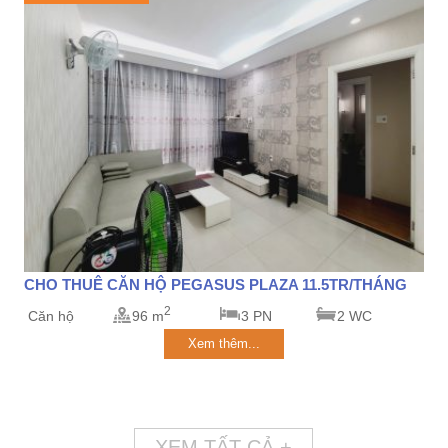
CHO THUÊ CĂN HỘ PEGASUS PLAZA 11.5TR/THÁNG
2
Căn hộ
96 m
3 PN
2 WC
Xem thêm...
XEM TẤT CẢ +