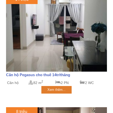
Căn hộ Pegasus cho thuê 14tr/tháng
2
Căn hộ
82 m
2 PN
2 WC
Xem thêm...
8 triệu