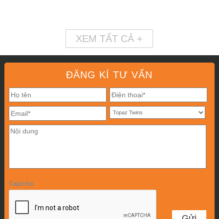
XEM TẤT CẢ +
ĐĂNG KÍ TƯ VẤN
Captcha