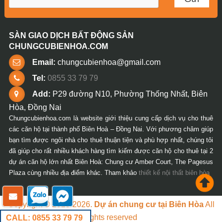
SÀN GIAO DỊCH BẤT ĐỘNG SẢN
CHUNGCUBIENHOA.COM
Email:
chungcubienhoa@gmail.com
Tel:
0855 33 79 79
Add:
P29 đường N10, Phường Thống Nhất, Biên
Hòa, Đồng Nai
Chungcubienhoa.com là website giới thiệu cung cấp dịch vụ cho thuê
các căn hộ tại thành phố Biên Hoà – Đồng Nai. Với phương châm giúp
bạn tìm được ngôi nhà cho thuê thuận tiện và phù hợp nhất, chúng tôi
đã giúp cho rất nhiều khách hàng tìm kiếm được căn hộ cho thuê tại 2
dự án căn hộ lớn nhất Biên Hoà: Chung cư Amber Court, The Pagesus
Plaza cùng nhiều địa điểm khác. Tham khảo
thiết kế nội thất biên hòa
Copyright © 2018-2026.
Dự án chung cư tại Biên Hòa
All
rights reserved
CALL: 0855 33 79 79