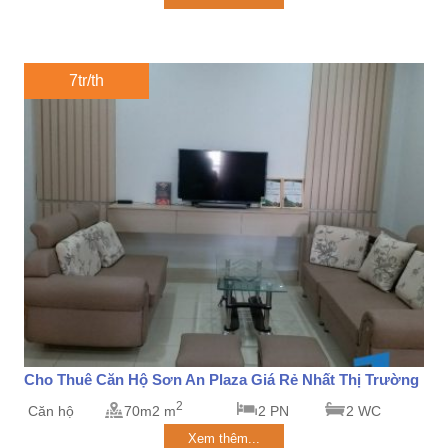
7tr/th
Cho Thuê Căn Hộ Sơn An Plaza Giá Rẻ Nhất Thị Trường
2
Căn hộ
70m2 m
2 PN
2 WC
Xem thêm...