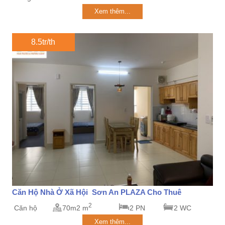
Xem thêm...
8.5tr/th
Căn Hộ Nhà Ở Xã Hội Sơn An PLAZA Cho Thuê
2
Căn hộ
70m2 m
2 PN
2 WC
Xem thêm...