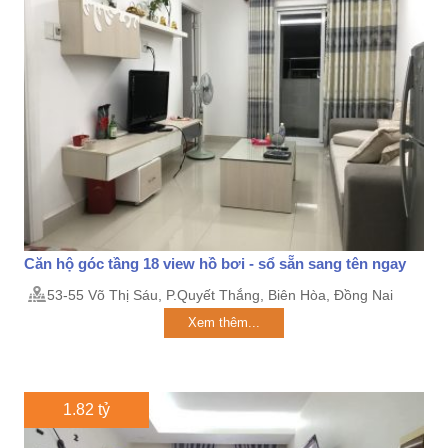
Căn hộ góc tầng 18 view hồ bơi - sổ sẵn sang tên ngay
53-55 Võ Thị Sáu, P.Quyết Thắng, Biên Hòa, Đồng Nai
Xem thêm...
1.82 tỷ