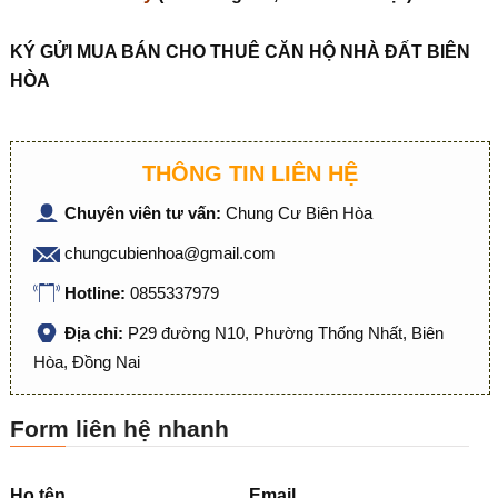
KÝ G
Ử
I MUA BÁN CHO THUÊ C
Ă
N H
Ộ
NHÀ
ĐẤ
T BIÊN
HÒA
THÔNG TIN LIÊN HỆ
Chuyên viên tư vấn:
Chung Cư Biên Hòa
chungcubienhoa@gmail.com
Hotline:
0855337979
Địa chỉ:
P29 đường N10, Phường Thống Nhất, Biên
Hòa, Đồng Nai
Form liên hệ nhanh
Họ tên
Email