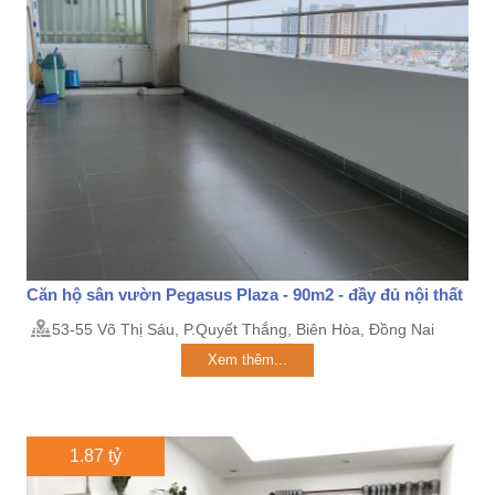
Căn hộ sân vườn Pegasus Plaza - 90m2 - đầy đủ nội thất
53-55 Võ Thị Sáu, P.Quyết Thắng, Biên Hòa, Đồng Nai
Xem thêm...
1.87 tỷ