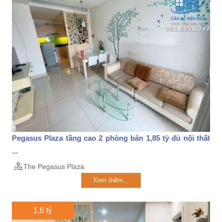
Pegasus Plaza tầng cao 2 phòng bán 1,85 tỷ đủ nội thất
...
The Pegasus Plaza
Xem thêm...
1,6 tỷ