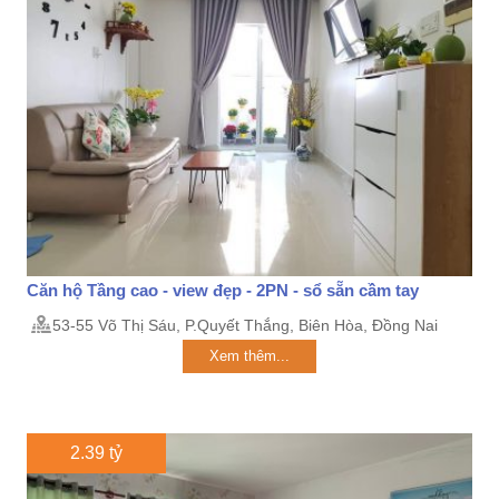
Căn hộ Tầng cao - view đẹp - 2PN - sổ sẵn cầm tay
53-55 Võ Thị Sáu, P.Quyết Thắng, Biên Hòa, Đồng Nai
Xem thêm...
2.39 tỷ