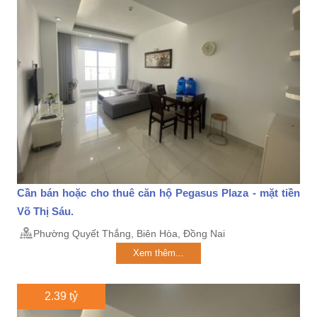
Cần bán hoặc cho thuê căn hộ Pegasus Plaza - mặt tiền
Võ Thị Sáu.
Phường Quyết Thắng, Biên Hòa, Đồng Nai
Xem thêm...
2.39 tỷ