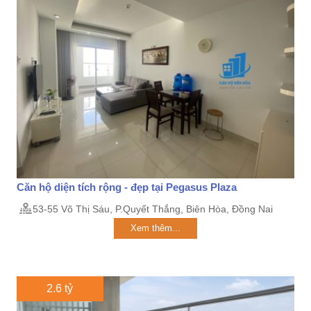
Căn hộ diện tích rộng - đẹp tại Pegasus Plaza
53-55 Võ Thị Sáu, P.Quyết Thắng, Biên Hòa, Đồng Nai
Xem thêm...
2.6 tỷ