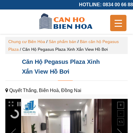
HOTLINE: 0834 00 66 88
Chung cư Biên Hòa
/
Sản phẩm bán
/
Bán căn hộ Pegasus
Plaza
/
Căn Hộ Pegasus Plaza Xinh Xắn View Hồ Bơi
Căn Hộ Pegasus Plaza Xinh
Xắn View Hồ Bơi
Quyết Thắng, Biên Hoà, Đồng Nai