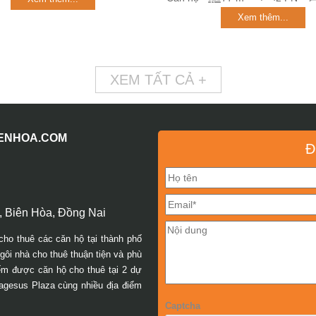
Xem thêm...
XEM TẤT CẢ +
IENHOA.COM
Đ
 Biên Hòa, Đồng Nai
cho thuê các căn hộ tại thành phố
ôi nhà cho thuê thuận tiện và phù
iếm được căn hộ cho thuê tại 2 dự
agesus Plaza cùng nhiều địa điểm
Captcha