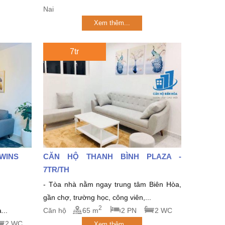
Nai
Xem thêm...
7tr
TWINS
CĂN HỘ THANH BÌNH PLAZA -
7TR/TH
- Tòa nhà nằm ngay trung tâm Biên Hòa,
gần chợ, trường học, công viên,...
2
...
Căn hộ
65 m
2 PN
2 WC
2 WC
Xem thêm...