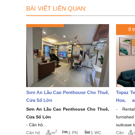
BÀI VIẾT LIÊN QUAN:
8 t
Sơn An Lầu Cao Penthouse Cho Thuê,
Topaz Tw
Cửa Sổ Lớn
Hoa, a
million/
Sơn An Lầu Cao Penthouse Cho Thuê,
- Rental
Cửa Sổ Lớn
furnishe
- Căn hộ...
suitcase 
2
Căn hộ
m
1 PN
1 WC
Căn