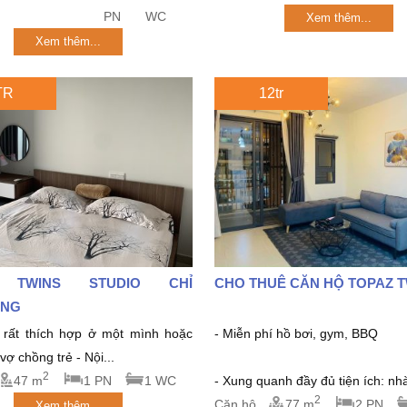
PN
WC
Xem thêm...
Xem thêm...
TR
12tr
 TWINS STUDIO CHỈ
CHO THUÊ CĂN HỘ TOPAZ 
́NG
rất thích hợp ở một mình hoặc
- Miễn phí hồ bơi, gym, BBQ
ợ chồng trẻ - Nội...
2
47 m
1 PN
1 WC
- Xung quanh đầy đủ tiện ích: nhà
2
Căn hộ
77 m
2 PN
Xem thêm...