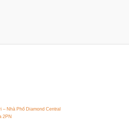
̣i – Nhà Phố Diamond Central
a 2PN