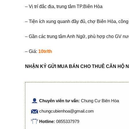
– Vị trí đắc địa, trung tâm TP.Biên Hòa
– Tiện ích xung quanh đầy đủ, chợ Biên Hòa, công
– Gần các trung tâm Anh Ngữ, phù hợp cho GV nư
– Giá:
10tr/th
NHẬN KÝ GỬI MUA BÁN CHO THUÊ CĂN HỘ N
Chuyên viên tư vấn:
Chung Cư Biên Hòa
chungcubienhoa@gmail.com
Hotline:
0855337979