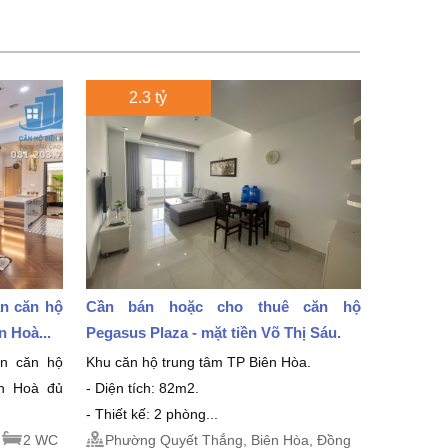
2.3 tỷ
án căn hộ
Cần bán hoặc cho thuê căn hộ
 Hoà...
Pegasus Plaza - mặt tiền Võ Thị Sáu.
án căn hộ
Khu căn hộ trung tâm TP Biên Hòa.
ên Hoà đủ
- Diện tích: 82m2.
- Thiết kế: 2 phòng...
2 WC
Phường Quyết Thắng, Biên Hòa, Đồng