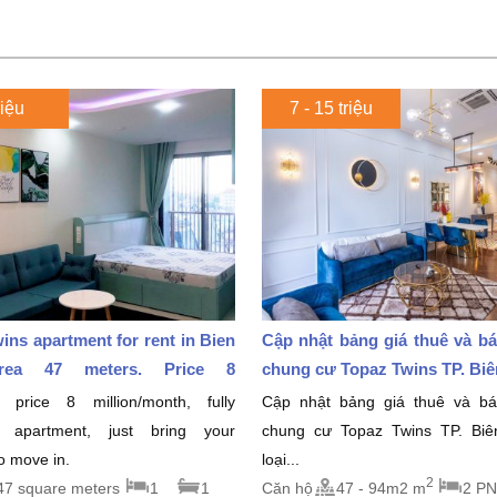
riệu
7 - 15 triệu
ins apartment for rent in Bien
Cập nhật bảng giá thuê và b
rea 47 meters. Price 8
chung cư Topaz Twins TP. Biên
month
 price 8 million/month, fully
Cập nhật bảng giá thuê và b
d apartment, just bring your
chung cư Topaz Twins TP. Bi
to move in.
loại...
2
47 square meters
1
1
Căn hộ
47 - 94m2 m
2 PN