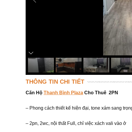
THÔNG TIN CHI TIẾT
Căn Hộ
Thanh Bình Plaza
Cho Thuê
2PN
– Phong cách thiết kế hiện đại, tone xám sang trọn
– 2pn, 2wc, nội thất Full, chỉ việc xách vali vào ở