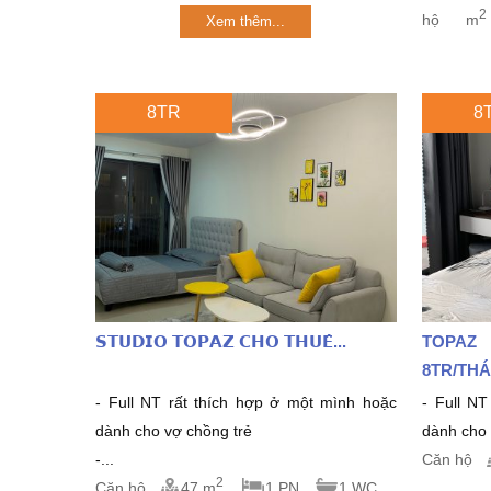
2
hộ
m
Xem thêm...
8TR
8
𝗦𝗧𝗨𝗗𝗜𝗢 𝗧𝗢𝗣𝗔𝗭 𝗖𝗛𝗢 𝗧𝗛𝗨𝗘̂...
TOPAZ
8TR/THA
- Full NT rất thích hợp ở một mình hoặc
- Full NT 
dành cho vợ chồng trẻ
dành cho v
-...
Căn hộ
2
Căn hộ
47 m
1 PN
1 WC