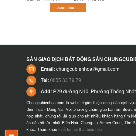
Xem thêm...
SÀN GIAO DỊCH BẤT ĐỘNG SẢN CHUNGCUB
Email:
chungcubienhoa@gmail.com
Tel:
0855 33 79 79
Add:
P29 đường N10, Phường Thống Nhất,
Chungcubienhoa.com là website giới thiệu cung cấp dịch vụ 
Biên Hoà – Đồng Nai. Với phương châm giúp bạn tìm được ng
hợp nhất, chúng tôi đã giúp cho rất nhiều khách hàng tìm k
án căn hộ lớn nhất Biên Hoà: Chung cư Amber Court, The P
khác. Tham khảo
thiết kế nội thất biên hòa