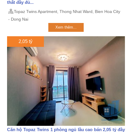
thất đầy đủ...
Topaz Twins Apartment, Thong Nhat Ward, Bien Hoa City
- Dong Nai
Xem thêm...
2,05 tỷ
Căn hộ Topaz Twins 1 phòng ngủ lầu cao bán 2,05 tỷ đầy