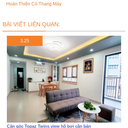
Hoàn Thiện Có Thang Máy
BÀI VIẾT LIÊN QUAN:
3.25
Căn góc Topaz Twins view hồ bơi cần bán