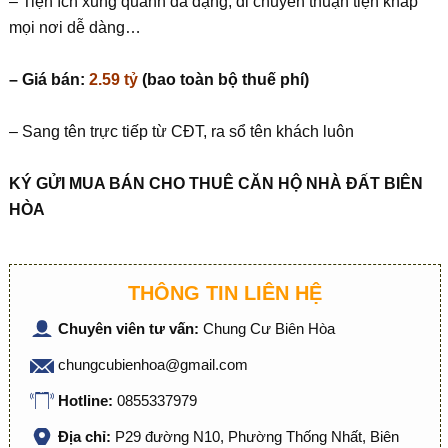
– Tiện ích xung quanh đa dạng, di chuyển thuận tiện khắp
mọi nơi dễ dàng…
– Giá bán:
2.59 tỷ
(bao toàn bộ thuế phí)
– Sang tên trực tiếp từ CĐT, ra sổ tên khách luôn
KÝ GỬI MUA BÁN CHO THUÊ CĂN HỘ NHÀ ĐẤT BIÊN
HÒA
THÔNG TIN LIÊN HỆ
Chuyên viên tư vấn:
Chung Cư Biên Hòa
chungcubienhoa@gmail.com
Hotline:
0855337979
Địa chỉ:
P29 đường N10, Phường Thống Nhất, Biên