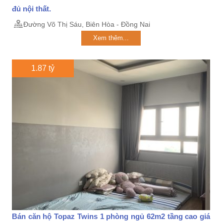
đủ nội thất.
Đường Võ Thị Sáu, Biên Hòa - Đồng Nai
Xem thêm...
1.87 tỷ
Bán căn hộ Topaz Twins 1 phòng ngủ 62m2 tầng cao giá