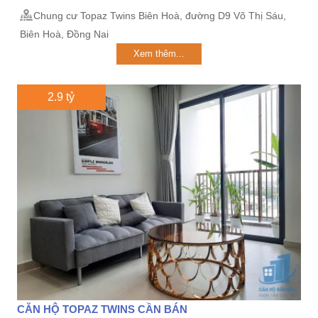
Chung cư Topaz Twins Biên Hoà, đường D9 Võ Thị Sáu,
Biên Hoà, Đồng Nai
Xem thêm...
2.9 tỷ
CĂN HỘ TOPAZ TWINS CẦN BÁN