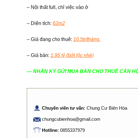
– Nội thất full, chỉ việc vào ở
– Diện tích:
62m2
– Giá đang cho thuê:
10.5tr/tháng.
– Giá bán:
1.95 tỷ (bớt lộc nhé)
— NHẬN KÝ GỬI MUA BÁN CHO THUÊ CĂN HỘ
Chuyên viên tư vấn:
Chung Cư Biên Hòa
chungcubienhoa@gmail.com
Hotline:
0855337979