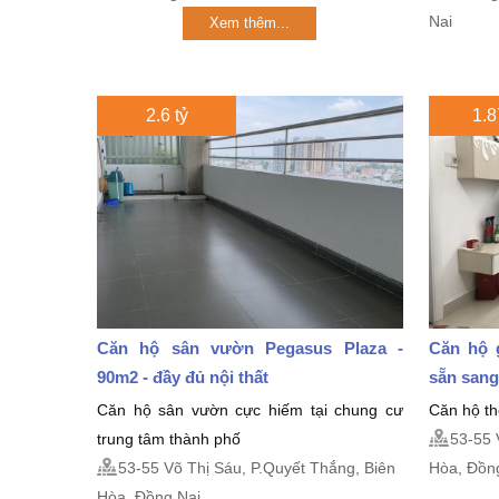
Nai
Xem thêm...
2.6 tỷ
1.8
Căn hộ sân vườn Pegasus Plaza -
Căn hộ 
90m2 - đầy đủ nội thất
sẵn sang
Căn hộ sân vườn cực hiếm tại chung cư
Căn hộ th
trung tâm thành phố
53-55 
53-55 Võ Thị Sáu, P.Quyết Thắng, Biên
Hòa, Đồn
Hòa, Đồng Nai