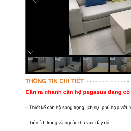
THÔNG TIN CHI TIẾT
Cần ra nhanh căn hộ pegasus đang có
– Thiết kế căn hộ sang trọng lịch sự, phù hợp với
– Tiện ích trong và ngoài khu vực đầy đủ