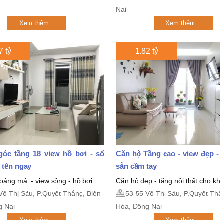
Nai
Xem thêm...
Xem thêm...
7 tỷ
1.82 tỷ
góc tầng 18 view hồ bơi - sổ
Căn hộ Tầng cao - view đẹp -
 tên ngay
sẵn cầm tay
oáng mát - view sông - hồ bơi
Căn hộ đẹp - tặng nội thất cho 
Võ Thị Sáu, P.Quyết Thắng, Biên
53-55 Võ Thị Sáu, P.Quyết Th
g Nai
Hòa, Đồng Nai
Xem thêm...
Xem thêm...