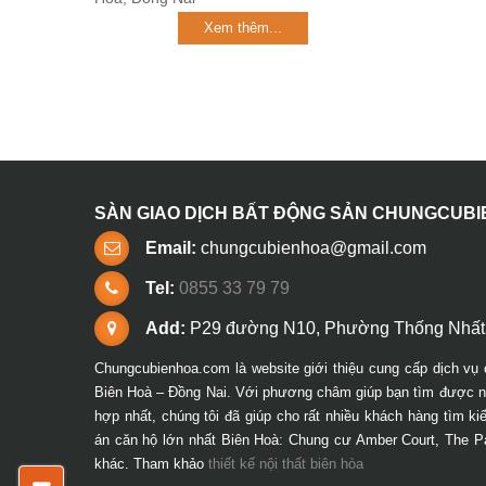
Xem thêm...
SÀN GIAO DỊCH BẤT ĐỘNG SẢN CHUNGCUB
Email:
chungcubienhoa@gmail.com
Tel:
0855 33 79 79
Add:
P29 đường N10, Phường Thống Nhất,
Chungcubienhoa.com là website giới thiệu cung cấp dịch vụ 
Biên Hoà – Đồng Nai. Với phương châm giúp bạn tìm được ng
hợp nhất, chúng tôi đã giúp cho rất nhiều khách hàng tìm k
án căn hộ lớn nhất Biên Hoà: Chung cư Amber Court, The P
khác. Tham khảo
thiết kế nội thất biên hòa