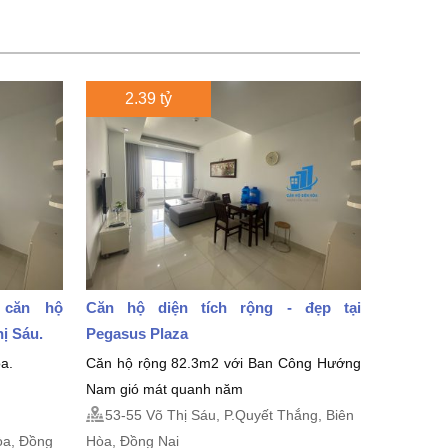
2.39 tỷ
 căn hộ
Căn hộ diện tích rộng - đẹp tại
hị Sáu.
Pegasus Plaza
a.
Căn hộ rộng 82.3m2 với Ban Công Hướng
Nam gió mát quanh năm
53-55 Võ Thị Sáu, P.Quyết Thắng, Biên
̀a, Đồng
Hòa, Đồng Nai