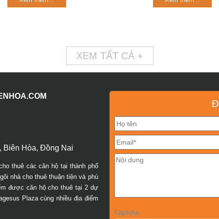
XEM TẤT CẢ +
IENHOA.COM
Đ
 Biên Hòa, Đồng Nai
cho thuê các căn hộ tại thành phố
ôi nhà cho thuê thuận tiện và phù
iếm được căn hộ cho thuê tại 2 dự
agesus Plaza cùng nhiều địa điểm
Captcha