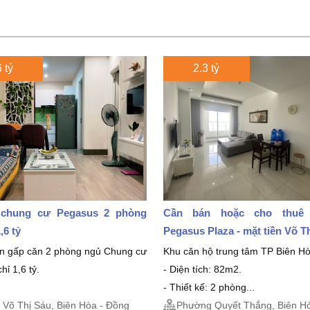
 tỷ
2.3 tỷ
chung cư Pegasus 2 phòng
Cần bán hoặc cho thuê
,6 tỷ
Pegasus Plaza - mặt tiền Võ T
án gấp căn 2 phòng ngủ Chung cư
Khu căn hộ trung tâm TP Biên Hò
hỉ 1,6 tỷ.
- Diện tích: 82m2.
- Thiết kế: 2 phòng...
Võ Thị Sáu, Biên Hòa - Đồng
Phường Quyết Thắng, Biên Ho