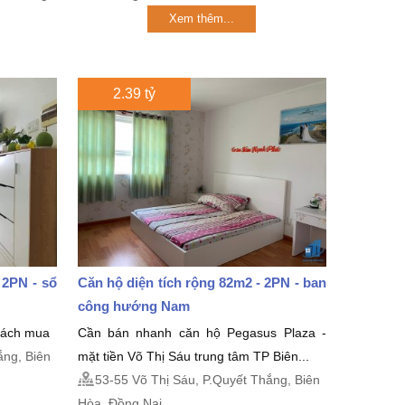
Xem thêm...
2.39 tỷ
 2PN - sổ
Căn hộ diện tích rộng 82m2 - 2PN - ban
công hướng Nam
khách mua
Cần bán nhanh căn hộ Pegasus Plaza -
ắng, Biên
mặt tiền Võ Thị Sáu trung tâm TP Biên...
53-55 Võ Thị Sáu, P.Quyết Thắng, Biên
Hòa, Đồng Nai