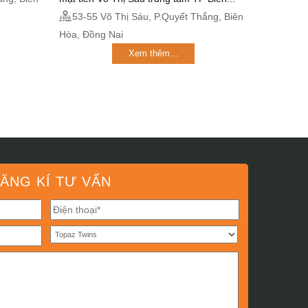
53-55 Võ Thị Sáu, P.Quyết Thắng, Biên
Hòa, Đồng Nai
Xem thêm...
ĂNG KÍ TƯ VẤN