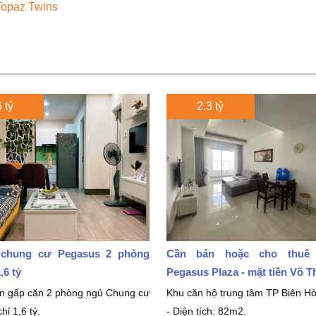
opaz Twins
 tỷ
2.3 tỷ
chung cư Pegasus 2 phòng
Cần bán hoặc cho thuê
,6 tỷ
Pegasus Plaza - mặt tiền Võ T
án gấp căn 2 phòng ngủ Chung cư
Khu căn hộ trung tâm TP Biên Hò
hỉ 1,6 tỷ.
- Diện tích: 82m2.