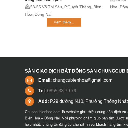
53-55 Võ Thị Sáu, P.Quyết Thắng, Biên
Hòa, Đồn
Hòa, Đồng Nai
Xem thêm...
SÀN GIAO DỊCH BẤT ĐỘNG SẢN CHUNGCUB
Email:
chungcubienhoa@gmail.com
Tel:
0855 33 79 79
Add:
P29 đường N10, Phường Thống Nhất,
Chungcubienhoa.com là website giới thiệu cung cấp dịch vụ 
Biên Hoà – Đồng Nai. Với phương châm giúp bạn tìm được ng
hợp nhất, chúng tôi đã giúp cho rất nhiều khách hàng tìm k