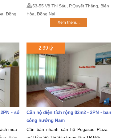
53-55 Võ Thị Sáu, P.Quyết Thắng, Biên
̀a, Đồng
Hòa, Đồng Nai
Xem thêm...
2.39 tỷ
 2PN - sổ
Căn hộ diện tích rộng 82m2 - 2PN - ban
công hướng Nam
khách mua
Cần bán nhanh căn hộ Pegasus Plaza -
ắng, Biên
mặt tiền Võ Thị Sáu trung tâm TP Biên...