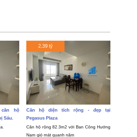
2.39 tỷ
 căn hộ
Căn hộ diện tích rộng - đẹp tại
hị Sáu.
Pegasus Plaza
a.
Căn hộ rộng 82.3m2 với Ban Công Hướng
Nam gió mát quanh năm