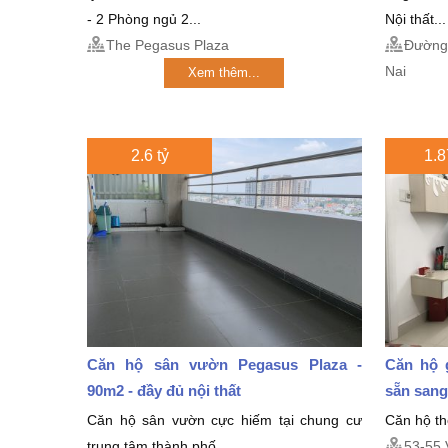
- 2 Phòng ngủ 2...
Nội thất...
The Pegasus Plaza
Đường 
Nai
Xem thêm...
2.6 tỷ
1.8
Căn hộ sân vườn Pegasus Plaza -
Căn hộ 
90m2 - đầy đủ nội thất
sẵn sang
Căn hộ sân vườn cực hiếm tại chung cư
Căn hộ th
trung tâm thành phố
53-55 