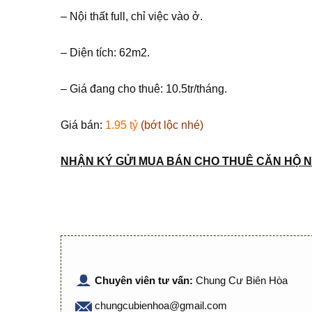
– Nội thất full, chỉ việc vào ở.
– Diện tích: 62m2.
– Giá đang cho thuê: 10.5tr/tháng.
Giá bán:
1.95 tỷ
(bớt lộc nhé)
NHẬN KÝ GỬI MUA BÁN CHO THUÊ CĂN HỘ N
Chuyên viên tư vấn:
Chung Cư Biên Hòa
chungcubienhoa@gmail.com