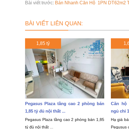
Bài viết trước:
Bán Nhanh Căn Hộ 1PN DT62m2 T
BÀI VIẾT LIÊN QUAN:
1,85 tỷ
1,6
Pegasus Plaza tầng cao 2 phòng bán
Căn hộ 
1,85 tỷ đủ nội thất ...
ngủ chỉ 1
Pegasus Plaza tầng cao 2 phòng bán 1,85
Hạ giá b
tỷ đủ nội thất ...
Pegusus c