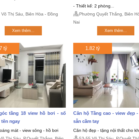
- Thiết kế: 2 phòng...
Võ Thị Sáu, Biên Hòa - Đồng
Phường Quyết Thắng, Biên Ho
Nai
Xem thêm...
Xem thêm...
7 tỷ
1.82 tỷ
góc tầng 18 view hồ bơi - sổ
Căn hộ Tầng cao - view đẹp -
 tên ngay
sẵn cầm tay
oáng mát - view sông - hồ bơi
Căn hộ đẹp - tặng nội thất cho 
Võ Thị Sáu, P.Quyết Thắng, Biên
53-55 Võ Thị Sáu, P.Quyết Th