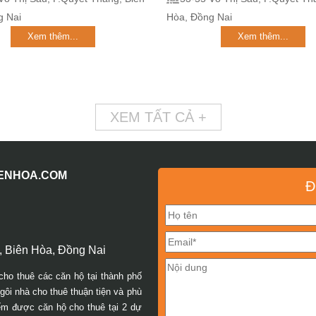
g Nai
Hòa, Đồng Nai
Xem thêm...
Xem thêm...
XEM TẤT CẢ +
IENHOA.COM
Đ
 Biên Hòa, Đồng Nai
cho thuê các căn hộ tại thành phố
ôi nhà cho thuê thuận tiện và phù
iếm được căn hộ cho thuê tại 2 dự