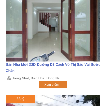
Bán Nhà Mới D2D Đường D3 Cách Võ Thị Sáu Vài Bước
Chân
Thống Nhất, Biên Hòa, Đồng Nai
Xem thêm...
33 tỷ