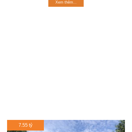
Xem thêm...
7.55 tỷ