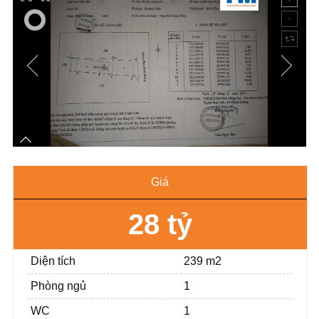
Giá
28 tỷ
Diện tích
239 m2
Phòng ngủ
1
WC
1