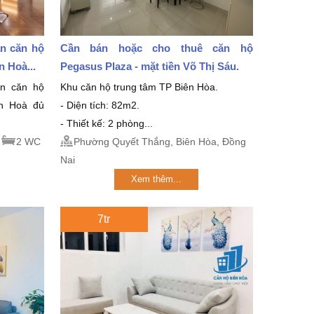
án căn hộ
Cần bán hoặc cho thuê căn hộ
 Hoà...
Pegasus Plaza - mặt tiền Võ Thị Sáu.
án căn hộ
Khu căn hộ trung tâm TP Biên Hòa.
ên Hoà đủ
- Diện tích: 82m2.
- Thiết kế: 2 phòng...
2 WC
Phường Quyết Thắng, Biên Hòa, Đồng
Nai
Xem thêm...
7tr