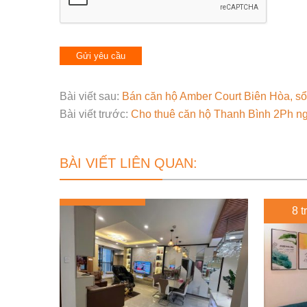
Bài viết sau:
Bán căn hộ Amber Court Biên Hòa, sổ 
Bài viết trước:
Cho thuê căn hộ Thanh Bình 2Ph ngủ
BÀI VIẾT LIÊN QUAN:
8 t