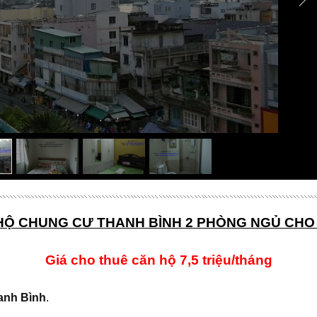
HỘ CHUNG CƯ THANH BÌNH 2 PHÒNG NGỦ CHO
Giá cho thuê căn hộ 7,5 triệu/tháng
anh Bình
.