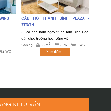
TWINS
CĂN HỘ THANH BÌNH PLAZA -
7TR/TH
- Tòa nhà nằm ngay trung tâm Biên Hòa,
gần chợ, trường học, công viên,...
2
...
Căn hộ
65 m
2 PN
2 WC
2 WC
Xem thêm...
ĂNG KÍ TƯ VẤN