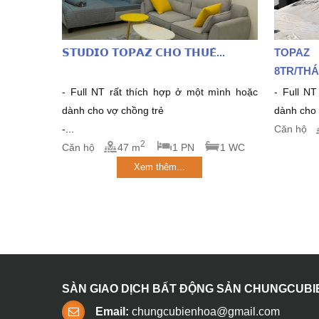
𝗦𝗧𝗨𝗗𝗜𝗢 𝗧𝗢𝗣𝗔𝗭 𝗖𝗛𝗢 𝗧𝗛𝗨𝗘̂...
TOPAZ
8TR/THA
- Full NT rất thích hợp ở một mình hoặc
- Full NT 
dành cho vợ chồng trẻ
dành cho v
-...
Căn hộ
2
Căn hộ
47 m
1 PN
1 WC
Xem thêm...
SÀN GIAO DỊCH BẤT ĐỘNG SẢN CHUNGCUB
Email:
chungcubienhoa@gmail.com