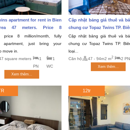
ins apartment for rent in Bien
Cập nhật bảng giá thuê và b
rea 47 meters. Price 8
chung cư Topaz Twins TP. Biên
month
 price 8 million/month, fully
Cập nhật bảng giá thuê và b
d apartment, just bring your
chung cư Topaz Twins TP. Bi
to move in.
loại...
2
47 square meters
1
1
Căn hộ
47 - 94m2 m
2 PN
PN
WC
Xem thêm...
Xem thêm...
TR
12tr