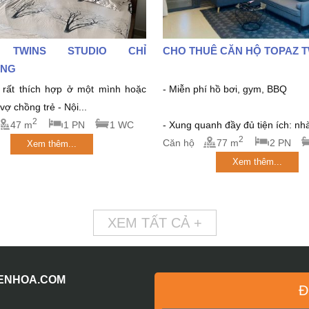
 TWINS STUDIO CHỈ
CHO THUÊ CĂN HỘ TOPAZ 
́NG
rất thích hợp ở một mình hoặc
- Miễn phí hồ bơi, gym, BBQ
ợ chồng trẻ - Nội...
2
47 m
1 PN
1 WC
- Xung quanh đầy đủ tiện ích: nhà
2
Căn hộ
77 m
2 PN
Xem thêm...
Xem thêm...
XEM TẤT CẢ +
IENHOA.COM
Đ