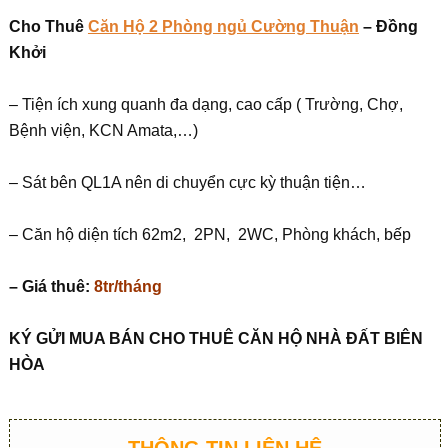
Cho Thuê
Căn Hộ 2 Phòng ngủ Cường Thuận
– Đồng
Khởi
– Tiện ích xung quanh đa dạng, cao cấp ( Trường, Chợ,
Bệnh viện, KCN Amata,…)
– Sát bên QL1A nên di chuyển cực kỳ thuận tiện…
– Căn hộ diện tích 62m2, 2PN, 2WC, Phòng khách, bếp
– Giá thuê:
8tr/tháng
KÝ G
Ử
I MUA BÁN CHO THUÊ C
Ă
N H
Ộ
NHÀ
ĐẤ
T BIÊN
HÒA