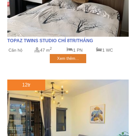
TOPAZ TWINS STUDIO CHỈ 8TR/THÁNG
2
Căn hộ
47 m
1 PN
1 WC
Xem thêm...
12tr