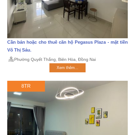
Cần bán hoặc cho thuê căn hộ Pegasus Plaza - mặt tiền
Võ Thị Sáu.
Phường Quyết Thắng, Biên Hòa, Đồng Nai
Xem thêm...
8TR