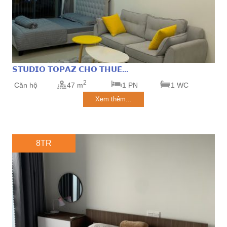
𝗦𝗧𝗨𝗗𝗜𝗢 𝗧𝗢𝗣𝗔𝗭 𝗖𝗛𝗢 𝗧𝗛𝗨𝗘̂...
2
Căn hộ
47 m
1 PN
1 WC
Xem thêm...
8TR