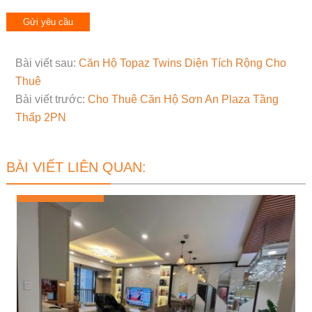
Bài viết sau:
Căn Hộ Topaz Twins Diện Tích Rộng Cho
Thuê
Bài viết trước:
Cho Thuê Căn Hộ Sơn An Plaza Tầng
Thấp 2PN
BÀI VIẾT LIÊN QUAN: