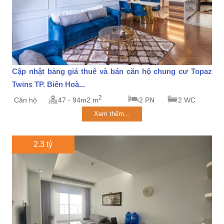
Cập nhật bảng giá thuê và bán căn hộ chung cư Topaz
Twins TP. Biên Hoà...
2
Căn hộ
47 - 94m2 m
2 PN
2 WC
Xem thêm...
2.3 tỷ