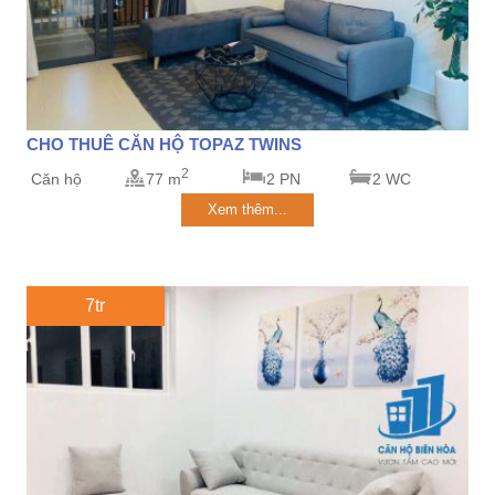
CHO THUÊ CĂN HỘ TOPAZ TWINS
2
Căn hộ
77 m
2 PN
2 WC
Xem thêm...
7tr