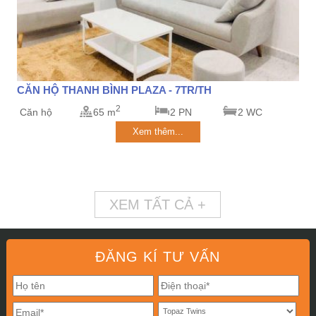
CĂN HỘ THANH BÌNH PLAZA - 7TR/TH
2
Căn hộ
65 m
2 PN
2 WC
Xem thêm...
XEM TẤT CẢ +
ĐĂNG KÍ TƯ VẤN