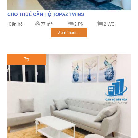
CHO THUÊ CĂN HỘ TOPAZ TWINS
2
Căn hộ
77 m
2 PN
2 WC
Xem thêm...
7tr