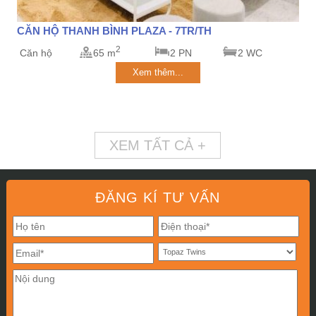
CĂN HỘ THANH BÌNH PLAZA - 7TR/TH
2
Căn hộ
65 m
2 PN
2 WC
Xem thêm...
XEM TẤT CẢ +
ĐĂNG KÍ TƯ VẤN