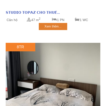
𝗦𝗧𝗨𝗗𝗜𝗢 𝗧𝗢𝗣𝗔𝗭 𝗖𝗛𝗢 𝗧𝗛𝗨𝗘̂...
2
Căn hộ
47 m
1 PN
1 WC
Xem thêm...
8TR