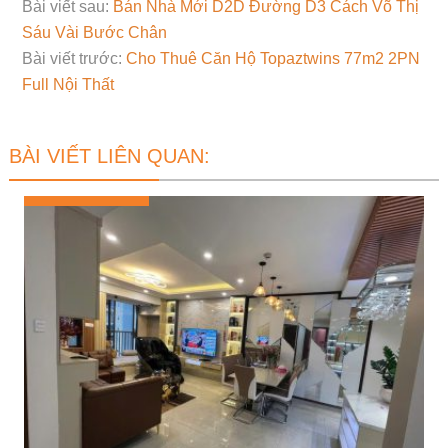
Bài viết sau:
Bán Nhà Mới D2D Đường D3 Cách Võ Thị
Sáu Vài Bước Chân
Bài viết trước:
Cho Thuê Căn Hộ Topaztwins 77m2 2PN
Full Nội Thất
BÀI VIẾT LIÊN QUAN: