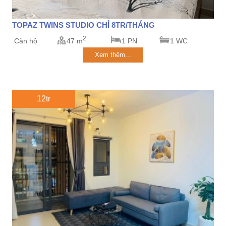
TOPAZ TWINS STUDIO CHỈ 8TR/THÁNG
2
Căn hộ
47 m
1 PN
1 WC
Xem thêm...
12tr