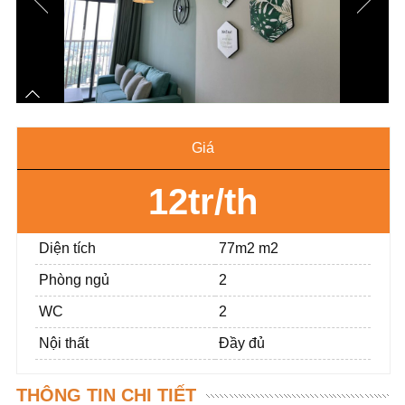
Giá
12tr/th
Diện tích
77m2 m2
Phòng ngủ
2
WC
2
Nội thất
Đầy đủ
THÔNG TIN CHI TIẾT