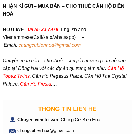
NHẬN KÍ GỬI – MUA BÁN – CHO THUÊ CĂN HỘ BIÊN
HOÀ
HOTLINE:
08 55 33 7979
English and
Vietnammese(Call/zalo/whatsapp)
–
Em
ail:
chungcubienhoa@gmail.com
Chuyên mua bán – cho thuê – chuyển nhượng căn hộ cao
câp tại Đồng Nai với các dự án tại trung tâm như:
Căn Hộ
Topaz Twins
, Căn Hộ Pegasus Plaza, Căn Hộ The Crystal
Palace,
Căn Hộ Fresia
,…
THÔNG TIN LIÊN HỆ
Chuyên viên tư vấn:
Chung Cư Biên Hòa
chungcubienhoa@gmail.com