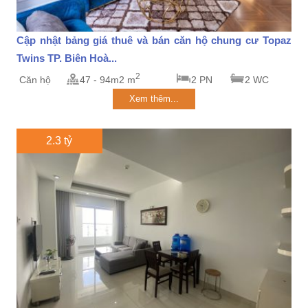
Cập nhật bảng giá thuê và bán căn hộ chung cư Topaz
Twins TP. Biên Hoà...
2
Căn hộ
47 - 94m2 m
2 PN
2 WC
Xem thêm...
2.3 tỷ